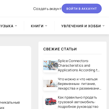
Создать акаунт
ВОЙТИ В АККАУНТ
МУЗЫКА
КНИГИ
УВЛЕЧЕНИЯ И ХОББИ
СВЕЖИЕ СТАТЬИ
Splice Connectors:
Characteristics and
Applications According to
UL/CSA Standards
Что можно и что нельзя
беременным: питание,
лекарства и развеивание
мифов
Как правильно продать
грузовой автомобиль:
уникальные
подробное руководство
ких