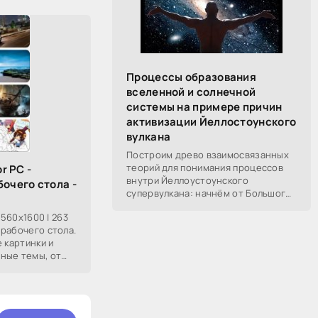
Процессы образования
вселенной и солнечной
системы на примере причин
активизации Йеллостоунского
вулкана
Построим древо взаимосвязанных
теорий для понимания процессов
r PC -
внутри Йеллоустоунского
бочего стола -
супервулкана: начнём от Большого
Взрыва, разберём процессы
2560x1600 | 263
построения вселенной, солнечной
рабочего стола.
системы в частности,
 картинки и
ные темы, от
 прекрасных