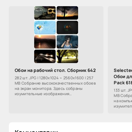
Обои на рабочий стол. Сборник 642
Selecte
Обои дл
282 шт. JPG | 1280x1024 ~ 2560x1600 | 257
Pack 61
MB Собрание высококачественных обоев
на экран монитора. Здесь собраны
133 шт. J
изумительные изображения
MB Собра
всесторонней направленности, от
на компь
космических пейзажей, до
изумите
всесторо
космичес