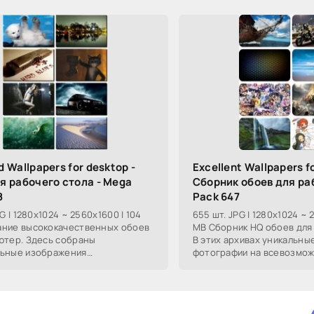
d Wallpapers for desktop -
Excellent Wallpapers fo
я рабочего стола - Mega
Сборник обоев для ра
8
Pack 647
PG | 1280x1024 ~ 2560x1600 | 104
655 шт. JPG | 1280x1024 ~ 
ние высококачественных обоев
MB Сборник HQ обоев для 
ютер. Здесь собраны
В этих архивах уникальные
льные изображения
фотографии на всевозмож
нней направленности, от
космических пейзажей, до
ких пейзажей, до
видов