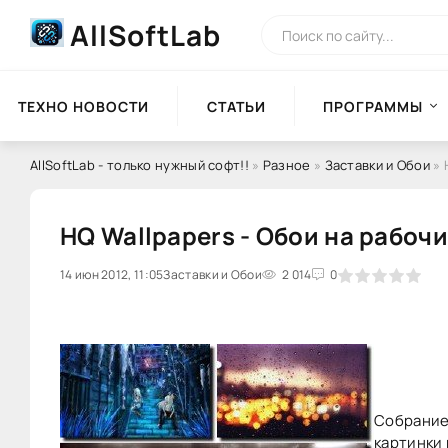
AllSoftLab
ТЕХНО НОВОСТИ
СТАТЬИ
ПРОГРАММЫ
AllSoftLab - только нужный софт!!
»
Разное
»
Заставки и Обои
» 
HQ Wallpapers - Обои на рабоч
14 июн 2012, 11:05
0
Заставки и Обои
1
2
3
2 014
4
5
0
Собрание
картинки