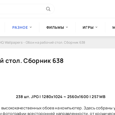
РАЗНОЕ
ФИЛЬМЫ
ИГРЫ
HQ Wallpapers - Обои на рабочий стол. Сборник 638
ий стол. Сборник 638
238 шт. JPG | 1280x1024 ~ 2560x1600 | 257 MB
 высококачественных обоев на компьютер. Здесь собраны 
 и фотографии всесторонней направленности, от космичес