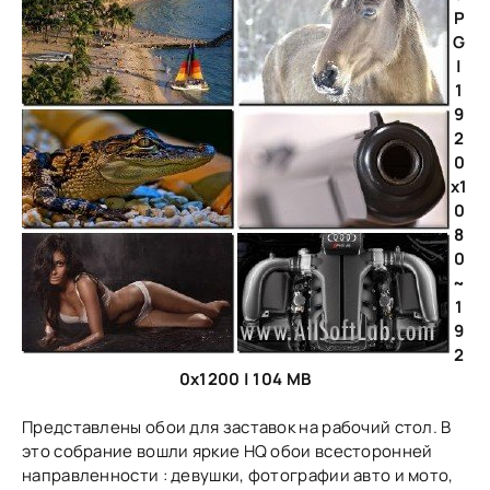
P
G
|
1
9
2
0
x1
0
8
0
~
1
9
2
0x1200 | 104 MB
Представлены обои для заставок на рабочий стол. В
это собрание вошли яркие HQ обои всесторонней
направленности : девушки, фотографии авто и мото,