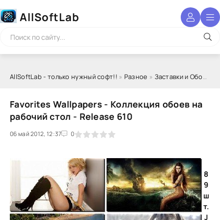
AllSoftLab
AllSoftLab - только нужный софт!!
»
Разное
»
Заставки и Обои
» Fa
Favorites Wallpapers - Коллекция обоев на
рабочий стол - Release 610
06 май 2012, 12:37
1
2
3
4
5
0
8
9
ш
т.
J