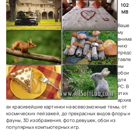
102
MB
Ваше
му
внима
нию
предс
тавле
ны
обои
для
PC. В
этих
архив
ах красивейшие картинки на всевозможные темы, от
космических пейзажей, до прекрасных видов флоры и
фауны, 3D изображения, фото девушек, обои из
популярных компьютерных игр.