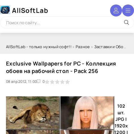
AllSoftLab
AllSoftLab - только нужный софт!!
»
Разное
»
Заставки и Обои
» Ex
Exclusive Wallpapers for PC - Коллекция
обоев на рабочий стол - Pack 256
08 апр 2012, 11:00
1
2
3
4
5
0
102
шт.
JPG |
1920x
1200 |