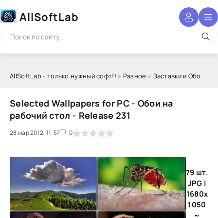
AllSoftLab
AllSoftLab - только нужный софт!!
»
Разное
»
Заставки и Обои
» Se
Selected Wallpapers for PC - Обои на
рабочий стол - Release 231
28 мар 2012, 11:57
1
2
3
4
5
0
79 шт.
JPG |
1680x
1050
~