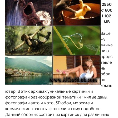
2560
x1600
| 102
MB
Ваше
му
внима
нию
предс
тавле
ны
обои
на
компь
ютер. В этих архивах уникальные картинки и
фотографии разнообразной тематики : милые дамы,
фотографии авто и мото, 3D обои, морские и
космические красоты, фэнтези и тому подобное.
Данный сборник состоит из картинок для различных