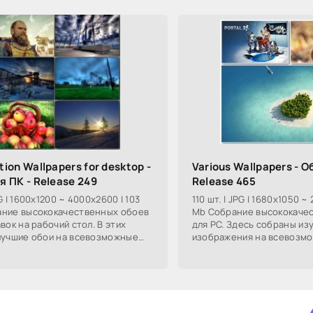
tion Wallpapers for desktop -
Various Wallpapers - О
я ПК - Release 249
Release 465
G | 1600x1200 ~ 4000x2600 | 103
110 шт. | JPG | 1680x1050 ~
ние высококачественных обоев
Mb Собрание высококаче
вок на рабочий стол. В этих
для PC. Здесь собраны и
лучшие обои на всевозможные
изображения на всевозмо
илые дамы, фотографии авто и
милые дамы, фотографии а
обои,