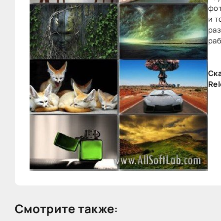
фот
и т
раз
раб
Ска
Rel
Смотрите также: