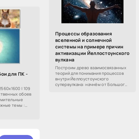
Процессы образования
вселенной и солнечной
системы на примере причин
активизации Йеллостоунского
вулкана
Построим древо взаимосвязанных
теорий для понимания процессов
бои для ПК -
внутри Йеллоустоунского
супервулкана: начнём от Большого
 2560x1600 | 109
Взрыва, разберём процессы
ственных обоев
построения вселенной, солнечной
зумительные
системы в частности,
жные темы :
вто и мото, 3D