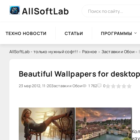
AllSoftLab
ТЕХНО НОВОСТИ
СТАТЬИ
ПРОГРАММЫ
AllSoftLab - только нужный софт!!
»
Разное
»
Заставки и Обои
» 
Beautiful Wallpapers for deskto
23 мар 2012, 11:20
0
Заставки и Обои
1
2
3
1 762
4
5
0
Кол
изу