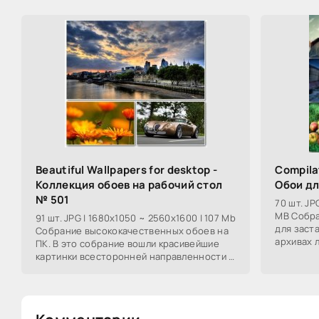
Beautiful Wallpapers for desktop -
Compila
Коллекция обоев на рабочий стол
Обои дл
№ 501
70 шт. JP
MB Собра
91 шт. JPG | 1680x1050 ~ 2560x1600 | 107 Mb
для заста
Собрание высококачественных обоев на
архивах 
ПК. В это собрание вошли красивейшие
темы : м
картинки всесторонней направленности :
мото, 3D
милые дамы, фотографии авто и мото, 3D