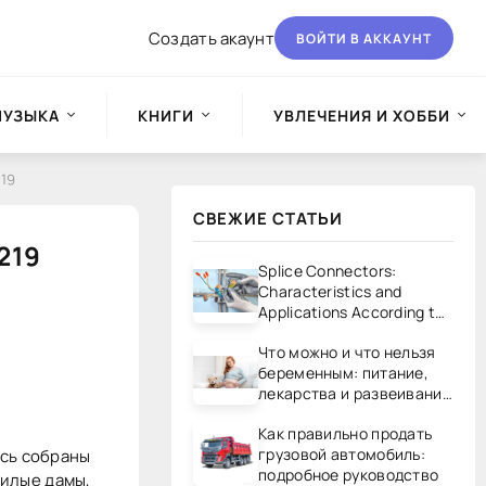
Создать акаунт
ВОЙТИ В АККАУНТ
МУЗЫКА
КНИГИ
УВЛЕЧЕНИЯ И ХОББИ
219
СВЕЖИЕ СТАТЬИ
 219
Splice Connectors:
Characteristics and
Applications According to
UL/CSA Standards
Что можно и что нельзя
беременным: питание,
лекарства и развеивание
мифов
Как правильно продать
грузовой автомобиль:
есь собраны
подробное руководство
илые дамы,