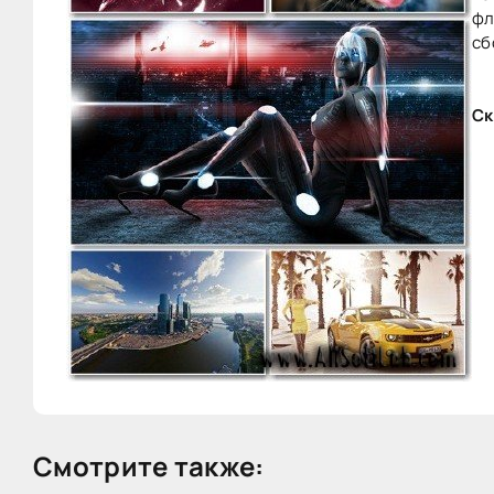
фл
сб
Ск
Смотрите также: