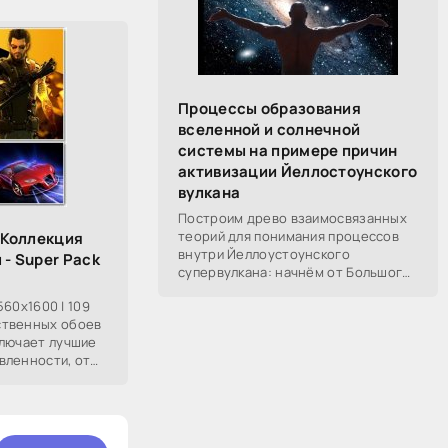
Процессы образования
вселенной и солнечной
системы на примере причин
активизации Йеллостоунского
вулкана
Построим древо взаимосвязанных
теорий для понимания процессов
- Коллекция
внутри Йеллоустоунского
 - Super Pack
супервулкана: начнём от Большого
Взрыва, разберём процессы
2560x1600 | 109
построения вселенной, солнечной
ственных обоев
системы в частности,
ключает лучшие
вленности, от
 прекрасных