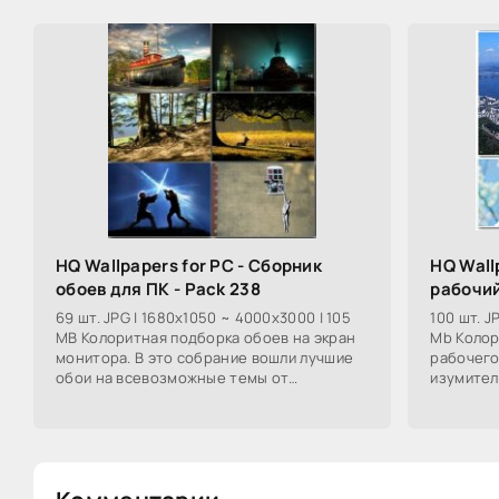
HQ Wallpapers for PC - Сборник
HQ Wall
обоев для ПК - Pack 238
рабочий
69 шт. JPG | 1680x1050 ~ 4000x3000 | 105
100 шт. J
MB Колоритная подборка обоев на экран
Mb Колор
монитора. В это собрание вошли лучшие
рабочего
обои на всевозможные темы от
изумител
космических пейзажей, до прекрасных
всевозмо
видов флоры и
пейзажей