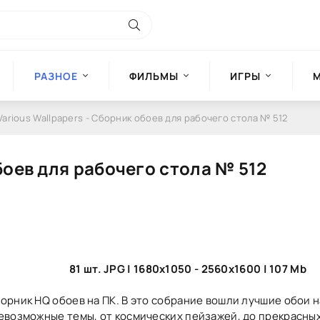
РАЗНОЕ
ФИЛЬМЫ
ИГРЫ
Various Wallpapers - Сборник обоев для рабочего стола № 512
боев для рабочего стола № 512
81 шт. JPG | 1680x1050 - 2560x1600 | 107 Mb
орник HQ обоев на ПК. В это собрание вошли лучшие обои н
евозможные темы, от космических пейзажей, до прекрасны