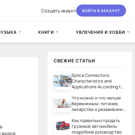
Создать акаунт
ВОЙТИ В АККАУНТ
МУЗЫКА
КНИГИ
УВЛЕЧЕНИЯ И ХОББИ
СВЕЖИЕ СТАТЬИ
Splice Connectors:
Characteristics and
Applications According to
UL/CSA Standards
Что можно и что нельзя
беременным: питание,
лекарства и развеивание
мифов
Как правильно продать
грузовой автомобиль:
а
подробное руководство
х видов