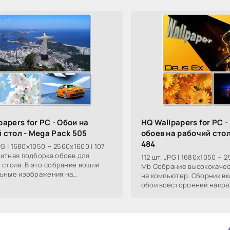
papers for PC - Обои на
HQ Wallpapers for PC 
 стол - Mega Pack 505
обоев на рабочий стол
484
PG | 1680x1050 ~ 2560x1600 | 107
итная подборка обоев для
112 шт. JPG | 1680x1050 ~ 
 стола. В это собрание вошли
Mb Собрание высококаче
ьные изображения на
на компьютер. Сборник в
жные темы от космических
обои всесторонней напра
, до прекрасных
космических пейзажей, до
видов