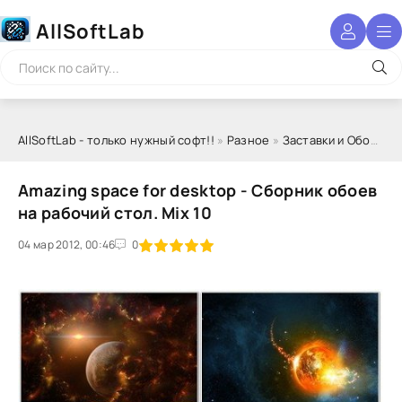
AllSoftLab
AllSoftLab - только нужный софт!!
»
Разное
»
Заставки и Обои
» Am
Amazing space for desktop - Сборник обоев
на рабочий стол. Mix 10
04 мар 2012, 00:46
1
2
3
4
5
0