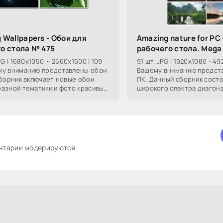
 Wallpapers - Обои для
Amazing nature for PC
о стола № 475
рабочего стола. Mega
PG | 1680x1050 ~ 2560x1600 | 109
91 шт. JPG | 1920x1080 - 49
у вниманию представлены обои
Вашему вниманию предст
Сборник включает новые обои
ПК. Данный сборник состо
азной тематики и фото красивых
широкого спектра диагон
и фантастические пейзажи, и 3D,
разрешения рабочего стол
ентарии модерируются