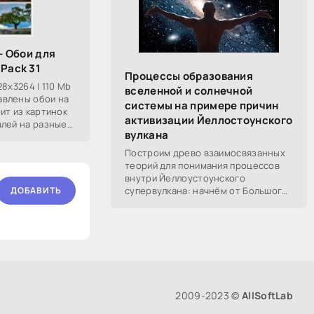
 - Обои для
 Pack 31
Процессы образования
28x3264 | 110 Mb
вселенной и солнечной
авлены обои на
системы на примере причин
ит из картинок
активизации Йеллостоунского
алей на разные
вулкана
а. В этих
Построим древо взаимосвязанных
теорий для понимания процессов
внутри Йеллоустоунского
супервулкана: начнём от Большого
ДОБАВИТЬ
Взрыва, разберём процессы
построения вселенной, солнечной
системы в частности,
2009-2023 ©
AllSoftLab