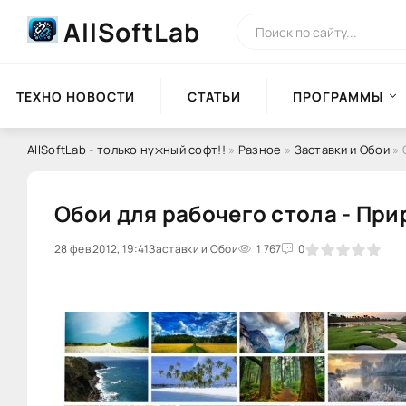
AllSoftLab
ТЕХНО НОВОСТИ
СТАТЬИ
ПРОГРАММЫ
AllSoftLab - только нужный софт!!
»
Разное
»
Заставки и Обои
» 
Обои для рабочего стола - Прир
28 фев 2012, 19:41
0
Заставки и Обои
1
2
3
1 767
4
5
0