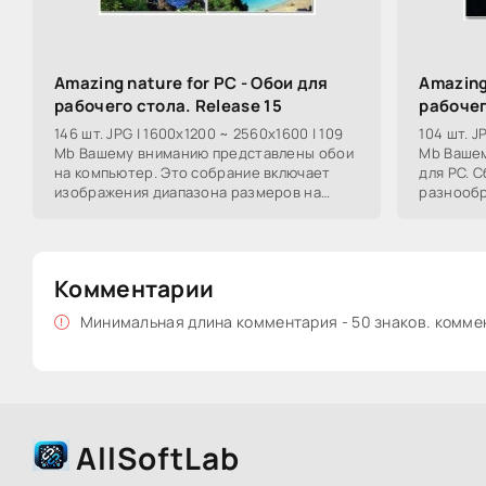
Amazing nature for PC - Обои для
Amazing
рабочего стола. Release 15
рабочег
146 шт. JPG | 1600x1200 ~ 2560x1600 | 109
104 шт. J
Mb Вашему вниманию представлены обои
Mb Вашем
на компьютер. Это собрание включает
для PC. 
изображения диапазона размеров на
разнообр
раличные разрешения рабочего стола.
девушек, 
Здесь собраны
и
Комментарии
Минимальная длина комментария - 50 знаков. комм
AllSoftLab