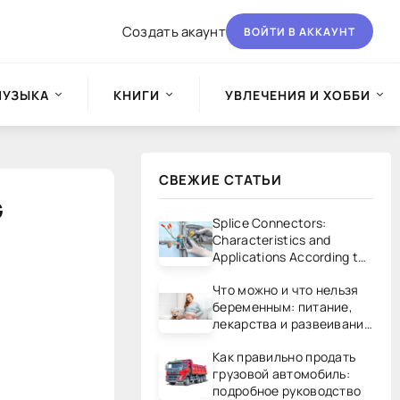
Создать акаунт
ВОЙТИ В АККАУНТ
МУЗЫКА
КНИГИ
УВЛЕЧЕНИЯ И ХОББИ
СВЕЖИЕ СТАТЬИ
G
Splice Connectors:
Characteristics and
Applications According to
UL/CSA Standards
Что можно и что нельзя
беременным: питание,
лекарства и развеивание
мифов
Как правильно продать
грузовой автомобиль:
подробное руководство