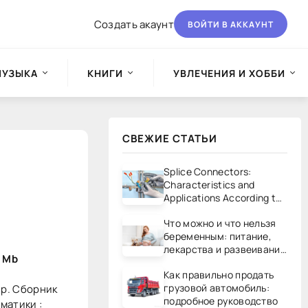
Создать акаунт
ВОЙТИ В АККАУНТ
МУЗЫКА
КНИГИ
УВЛЕЧЕНИЯ И ХОББИ
СВЕЖИЕ СТАТЬИ
Splice Connectors:
Characteristics and
Applications According to
UL/CSA Standards
Что можно и что нельзя
беременным: питание,
лекарства и развеивание
6 Mb
мифов
Как правильно продать
грузовой автомобиль:
р. Сборник
подробное руководство
матики :