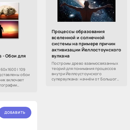
Процессы образования
вселенной и солнечной
системы на примере причин
активизации Йеллостоунского
s - Обои для
вулкана
Построим древо взаимосвязанных
теорий для понимания процессов
560x1600 | 109
внутри Йеллоустоунского
дставлены обои
супервулкана: начнём от Большого
ник включает
Взрыва, разберём процессы
отографии
построения вселенной, солнечной
 милые дамы,
системы в частности,
ДОБАВИТЬ