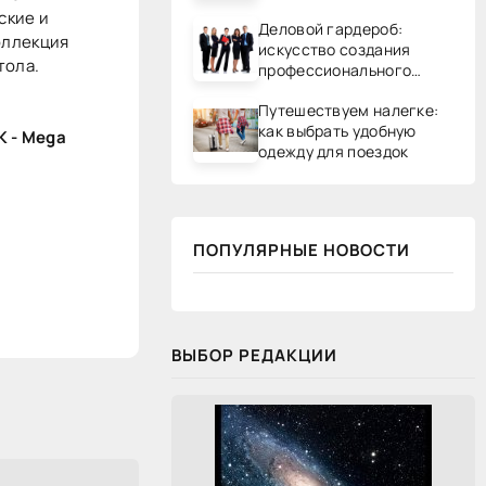
ские и
Деловой гардероб:
оллекция
искусство создания
тола.
профессионального
образа
Путешествуем налегке:
как выбрать удобную
К - Mega
одежду для поездок
ПОПУЛЯРНЫЕ НОВОСТИ
ВЫБОР РЕДАКЦИИ