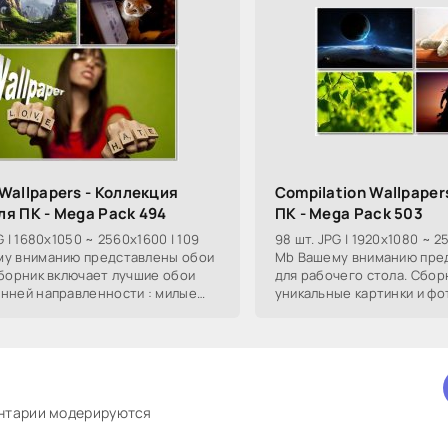
 Wallpapers - Коллекция
Compilation Wallpaper
ля ПК - Mega Pack 494
ПК - Mega Pack 503
G | 1680x1050 ~ 2560x1600 | 109
98 шт. JPG | 1920x1080 ~ 2
у вниманию представлены обои
Mb Вашему вниманию пре
Сборник включает лучшие обои
для рабочего стола. Сбор
нней направленности : милые
уникальные картинки и ф
тографии авто и мото, 3D обои,
разнообразной тематики :
фотографии
ентарии модерируются