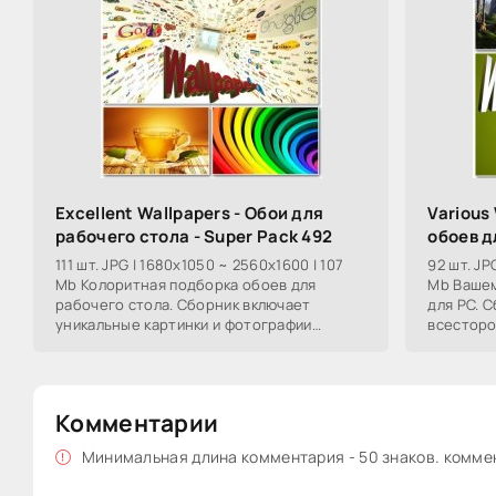
Excellent Wallpapers - Обои для
Various
рабочего стола - Super Pack 492
обоев д
111 шт. JPG | 1680x1050 ~ 2560x1600 | 107
92 шт. JP
Mb Колоритная подборка обоев для
Mb Вашем
рабочего стола. Сборник включает
для PC. 
уникальные картинки и фотографии
всесторо
разнообразной тематики : милые дамы,
дамы, фо
фотографии авто и
морские
Комментарии
Минимальная длина комментария - 50 знаков. комм