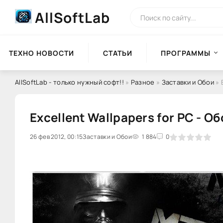
AllSoftLab
ТЕХНО НОВОСТИ
СТАТЬИ
ПРОГРАММЫ
AllSoftLab - только нужный софт!!
»
Разное
»
Заставки и Обои
» 
Excellent Wallpapers for PC - О
26 фев 2012, 00:15
0
Заставки и Обои
1
2
3
1 884
4
5
0