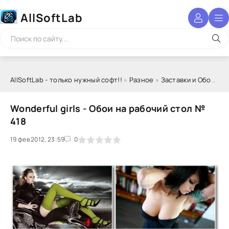
AllSoftLab
AllSoftLab - только нужный софт!!
»
Разное
»
Заставки и Обои
» Wo
Wonderful girls - Обои на рабочий стол №
418
19 фев 2012, 23:59
1
2
3
4
5
0