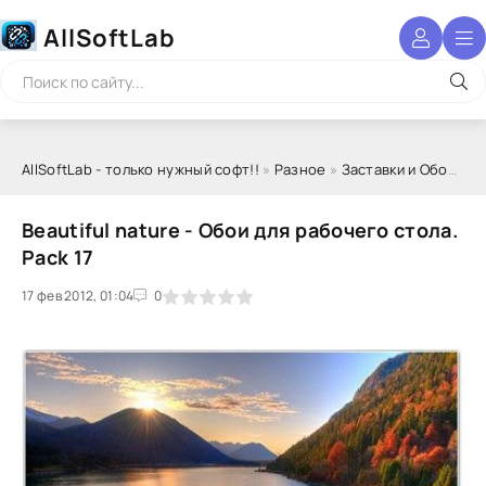
AllSoftLab
AllSoftLab - только нужный софт!!
»
Разное
»
Заставки и Обои
» Be
Beautiful nature - Обои для рабочего стола.
Pack 17
17 фев 2012, 01:04
1
2
3
4
5
0