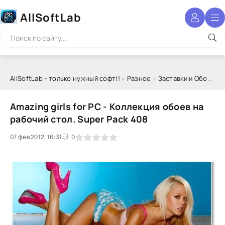
AllSoftLab
AllSoftLab - только нужный софт!!
»
Разное
»
Заставки и Обои
» Am
Amazing girls for PC - Коллекция обоев на
рабочий стол. Super Pack 408
07 фев 2012, 16:31
1
2
3
4
5
0