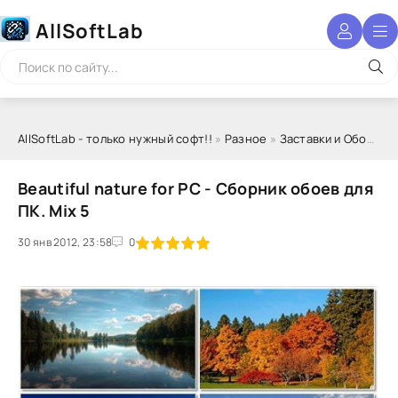
AllSoftLab
AllSoftLab - только нужный софт!!
»
Разное
»
Заставки и Обои
» Be
Beautiful nature for PC - Сборник обоев для
ПК. Mix 5
30 янв 2012, 23:58
1
2
3
4
5
0