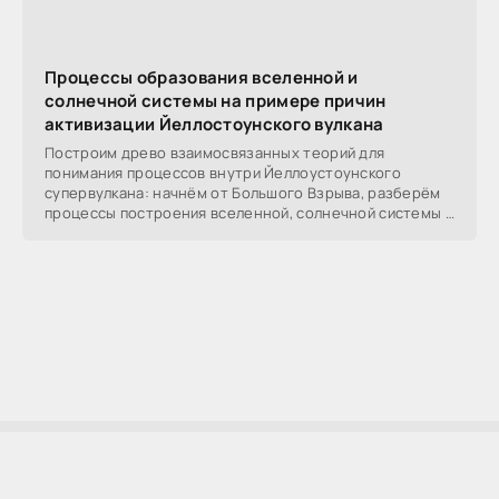
Процессы образования вселенной и
солнечной системы на примере причин
активизации Йеллостоунского вулкана
Построим древо взаимосвязанных теорий для
понимания процессов внутри Йеллоустоунского
супервулкана: начнём от Большого Взрыва, разберём
процессы построения вселенной, солнечной системы в
частности,
AllSoftLab