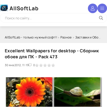
AllSoftLab
AllSoftLab - только нужный софт!!
»
Разное
»
Заставки и Обои
» Ex
Excellent Wallpapers for desktop - Сборник
обоев для ПК - Pack 473
30 янв 2012, 11:19
1
2
3
4
5
0