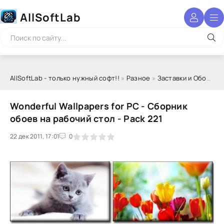
AllSoftLab
AllSoftLab - только нужный софт!!
»
Разное
»
Заставки и Обои
» Wo
Wonderful Wallpapers for PC - Сборник
обоев на рабочий стол - Pack 221
22 дек 2011, 17:01
1
2
3
4
5
0