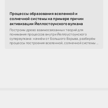
Процессы образования вселенной и
солнечной системы на примере причин
активизации Йеллостоунского вулкана
Построим древо взаимосвязанных теорий для
понимания процессов внутри Йеллоустоунского
супервулкана: начнём от Большого Взрыва, разберём
процессы построения вселенной, солнечной системы в
частности,
AllSoftLab