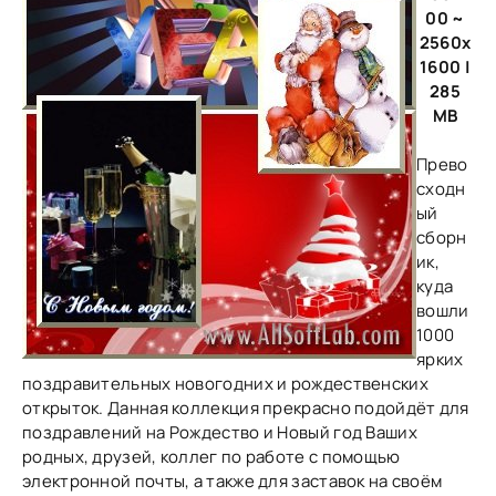
00 ~
2560x
1600 |
285
MB
Прево
сходн
ый
сборн
ик,
куда
вошли
1000
ярких
поздравительных новогодних и рождественских
открыток. Данная коллекция прекрасно подойдёт для
поздравлений на Рождество и Новый год Ваших
родных, друзей, коллег по работе с помощью
электронной почты, а также для заставок на своём