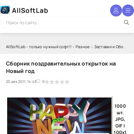
AllSoftLab
AllSoftLab - только нужный софт!!
»
Разное
»
Заставки и Обои
» С
Сборник поздравительных открыток на
Новый год
20 дек 2011, 14:43
1
2
3
4
5
0
1000
шт.
JPG,
GIF |
100x1