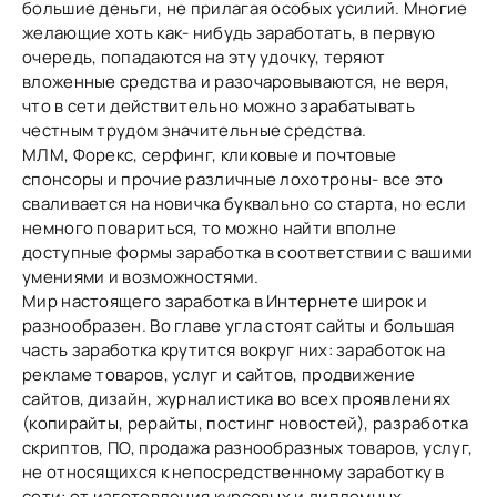
большие деньги, не прилагая особых усилий. Многие
желающие хоть как- нибудь заработать, в первую
очередь, попадаются на эту удочку, теряют
вложенные средства и разочаровываются, не веря,
что в сети действительно можно зарабатывать
честным трудом значительные средства.
МЛМ, Форекс, серфинг, кликовые и почтовые
спонсоры и прочие различные лохотроны- все это
сваливается на новичка буквально со старта, но если
немного повариться, то можно найти вполне
доступные формы заработка в соответствии с вашими
умениями и возможностями.
Мир настоящего заработка в Интернете широк и
разнообразен. Во главе угла стоят сайты и большая
часть заработка крутится вокруг них: заработок на
рекламе товаров, услуг и сайтов, продвижение
сайтов, дизайн, журналистика во всех проявлениях
(копирайты, рерайты, постинг новостей), разработка
скриптов, ПО, продажа разнообразных товаров, услуг,
не относящихся к непосредственному заработку в
сети: от изготовления курсовых и дипломных