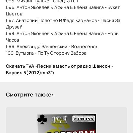
095. Михаил Гулько - Спец. Этап
096. Антон Яковлев & Афина & Елена Ваенга - Букет
Цветов
097. Анатолий Полотно И Федя Карманов - Песня За
Друзей
098. Антон Яковлев & Афина & Елена Ваенга - Ноль
Часов
099. Александр Закшевский - Вознесенск
100. Бутырка - По Ту Сторону Забора
Скачать "VA -Песни в масть от радио Шансон -
Версия 5(2012)mp3":
Смотрите также: