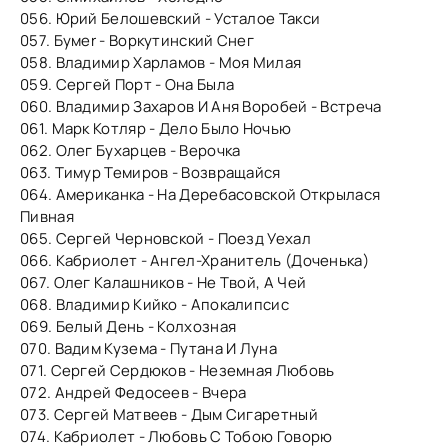
056. Юрий Белошевский - Усталое Такси
057. Бумеr - Воркутинский Снег
058. Владимир Харламов - Моя Милая
059. Сергей Порт - Она Была
060. Владимир Захаров И Аня Воробей - Встреча
061. Марк Котляр - Дело Было Ночью
062. Олег Бухарцев - Верочка
063. Тимур Темиров - Возвращайся
064. Американка - На Деребасовской Открылася
Пивная
065. Сергей Черновской - Поезд Уехал
066. Кабриолет - Ангел-Хранитель (Доченька)
067. Олег Калашников - Не Твой, А Чей
068. Владимир Кийко - Апокалипсис
069. Белый День - Колхозная
070. Вадим Кузема - Путана И Луна
071. Сергей Сердюков - Неземная Любовь
072. Андрей Федосеев - Вчера
073. Сергей Матвеев - Дым Сигаретный
074. Кабриолет - Любовь С Тобою Говорю