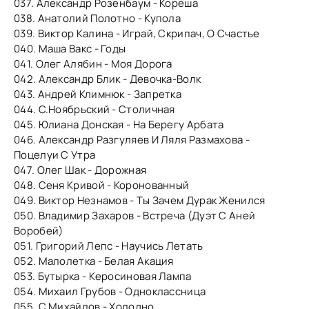
037. Александр Розенбаум - Кореша
038. Анатолий Полотно - Купола
039. Виктор Калина - Играй, Скрипач, О Счастье
040. Маша Вакс - Годы
041. Олег Алябин - Моя Дорога
042. Александр Блик - Девочка-Волк
043. Андрей Климнюк - Запретка
044. С.Ноябрьский - Столичная
045. Юлиана Донская - На Берегу Арбата
046. Александр Разгуляев И Ляля Размахова -
Поцелуи С Утра
047. Олег Шак - Дорожная
048. Сеня Кривой - Коронованный
049. Виктор Незнамов - Ты Зачем Дурак Женился
050. Владимир Захаров - Встреча (Дуэт С Аней
Воробей)
051. Григорий Лепс - Научись Летать
052. Малолетка - Белая Акация
053. Бутырка - Керосиновая Лампа
054. Михаил Грубов - Одноклассница
055. С.Михайлов - Холодно