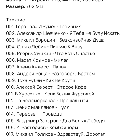
Размер:
702 MB
Треклист:
001. Гера Грач И Бумеr - Германия
002. Александр Шевченко - Я Тебя Не Буду Искать
003. Михаил Бородин - Безконвойная Душа
004. Ольга Лебик - Письмо К Вору
005. Игорь Слуцкий - Что Есть Счастье
006. Марат Крымов - Милая
007. Алена Андерс - Пацан
008. Андрей Роща - Разговор С Братом
009. Тоха Рубан - Как Не Крути
010. Алексей Берест - Старое Кафе
011. В.Хурсенко - Крик Белых Журавлей
012. Гр.Беломорканал - Прощальная
013. Денис Майданов - Пуля
014. Пересвет - Проводы
015. Владимир Захаров - Два Белых Лебедя
016. И. Растеряев - Комбайнеры
017. Михаил Поляков - Здравствуй, Дорогая