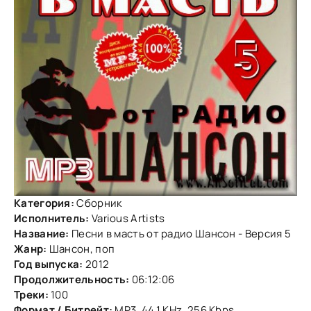
Категория:
Сборник
Исполнитель:
Various Artists
Название:
Песни в масть от радио Шансон - Версия 5
Жанр:
Шансон, поп
Год выпуска:
2012
Продолжительность:
06:12:06
Треки:
100
Формат / Битрейт:
MP3, 44.1 KHz, 256 Kbps