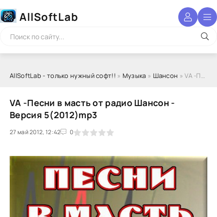
AllSoftLab
AllSoftLab - только нужный софт!!
»
Музыка
»
Шансон
» VA -Песни в масть от радио Шансон - Версия 5(2012)mp3
VA -Песни в масть от радио Шансон -
Версия 5(2012)mp3
27 май 2012, 12:42
1
2
3
4
5
0