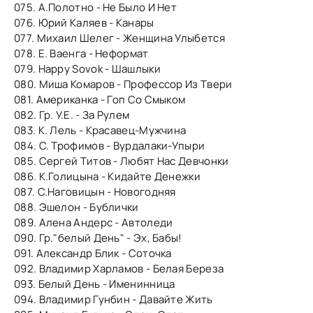
075. А.Полотно - Не Было И Нет
076. Юрий Каляев - Канары
077. Михаил Шелег - Женщина Улыбется
078. Е. Ваенга - Неформат
079. Happy Sovok - Шашлыки
080. Миша Комаров - Профессор Из Твери
081. Американка - Гоп Со Смыком
082. Гр. У.Е. - За Рулем
083. К. Лель - Красавец-Мужчина
084. С. Трофимов - Вурдалаки-Упыри
085. Сергей Титов - Любят Нас Девчонки
086. К.Голицына - Кидайте Денежки
087. С.Наговицын - Новогодняя
088. Эшелон - Бублички
089. Аленa Андерс - Автоледи
090. Гр."белый День" - Эх, Бабы!
091. Александр Блик - Соточка
092. Владимир Харламов - Белая Береза
093. Белый День - Именинница
094. Владимир Гунбин - Давайте Жить