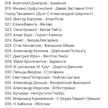
018. Анатолий Днепров - Армения
019. Михаил Шуфутинский - Давай Заставим Этот
Город Танцевать (Дуэт С Александрой Шерлинг)
020. Виктор Королев - Алая Роза
021. Елена Ваенга - Желаю
022. Сеня Кривой - Белая Тайга
023. Алые Зори - Горчит Калина
024. Бумеr - Звезда Магадана
025. Стас Михайлов - Женщина-Обман
026. Александр Куликов - Дорожная По Кругу
027. Дмитрий Юрич - Желтое Такси
028. Юрий Брилиантов - Здрасьте
029. В. Цыганова, М. Круг - Дорога Дальняя
030. Пальцы Веером - Стопарики
031. Светлана Питерская - Люблю Цыгана
032. Александр Донцов - Воскресный Выходной
033. Александр Морозов - В Ресторане
034. Бутырка - Не Крутите Глобус
035. Владимир Крижевский - С Кедра Падают Орешки
036. Н. Бабкина - Яблочки