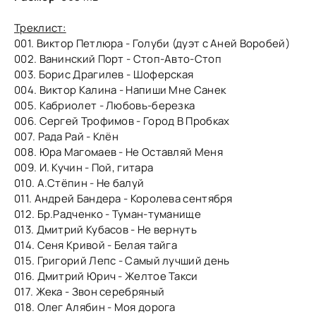
Треклист:
001. Виктор Петлюра - Голуби (дуэт с Аней Воробей)
002. Ванинский Порт - Стоп-Авто-Стоп
003. Борис Драгилев - Шоферская
004. Виктор Калина - Напиши Мне Санек
005. Кабриолет - Любовь-березка
006. Сергей Трофимов - Город В Пробках
007. Рада Рай - Клён
008. Юра Магомаев - Не Оставляй Меня
009. И. Кучин - Пой, гитара
010. А.Стёпин - Не балуй
011. Андрей Бандера - Королева сентября
012. Бр.Радченко - Туман-туманище
013. Дмитрий Кубасов - Не вернуть
014. Сеня Кривой - Белая тайга
015. Григорий Лепс - Самый лучший день
016. Дмитрий Юрич - Желтое Такси
017. Жека - Звон серебряный
018. Олег Алябин - Моя дорога