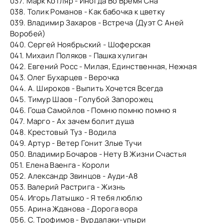
037. Марк Котляр - Иногда Во Время Сна
038. Толик Романов - Как бабочка к цветку
039. Владимир Захаров - Встреча (Дуэт С Аней
Воробей)
040. Сергей Ноябрьский - Шоферская
041. Михаил Поляков - Пашка хулиган
042. Евгений Росс - Милая, Единственная, Нежная
043. Олег Бухарцев - Верочка
044. А. Широков - Выпить Хочется Всегда
045. Тимур Шаов - Голубой Запорожец
046. Гоша Самойлов - Помню помню помню я
047. Марго - Ах зачем болит душа
048. Крестовый Туз - Водила
049. Артур - Ветер Гонит Злые Тучи
050. Владимир Бочаров - Нету В Жизни Счастья
051. Елена Ваенга - Короли
052. Александр Звинцов - Ауди-А8
053. Валерий Растрига - Жизнь
054. Игорь Латышко - Я тебя люблю
055. Арина Жданова - Дорога вора
056. С. Трофимов - Вурдалаки-упыри