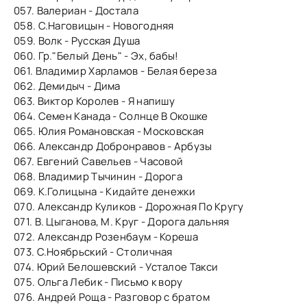
057. Валериан - Достала
058. С.Наговицын - Новогодняя
059. Волк - Русская Душа
060. Гр."Белый День" - Эх, бабы!
061. Владимир Харламов - Белая береза
062. Демидыч - Дима
063. Виктор Королев - Я напишу
064. Семен Канада - Солнце В Окошке
065. Юлия Романовская - Московская
066. Александр Добронравов - Арбузы
067. Евгений Савельев - Часовой
068. Владимир Тычинин - Дорога
069. К.Голицына - Кидайте денежки
070. Александр Куликов - Дорожная По Кругу
071. В. Цыганова, М. Круг - Дорога дальняя
072. Александр Розенбаум - Кореша
073. С.Ноябрьский - Столичная
074. Юрий Белошевский - Усталое Такси
075. Ольга Лебик - Письмо к вору
076. Андрей Роща - Разговор с братом