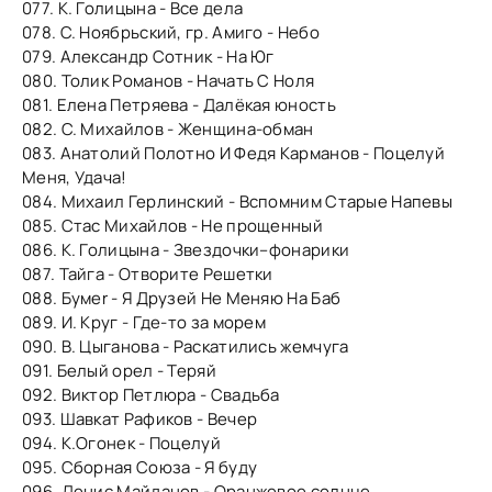
077. К. Голицына - Все дела
078. С. Ноябрьский, гр. Амиго - Небо
079. Александр Сотник - На Юг
080. Толик Романов - Начать С Ноля
081. Елена Петряева - Далёкая юность
082. С. Михайлов - Женщина-обман
083. Анатолий Полотно И Федя Карманов - Поцелуй
Меня, Удача!
084. Михаил Герлинский - Вспомним Старые Напевы
085. Стас Михайлов - Не прощенный
086. К. Голицына - Звездочки–фонарики
087. Тайга - Отворите Решетки
088. Бумеr - Я Друзей Не Меняю На Баб
089. И. Круг - Где-то за морем
090. В. Цыганова - Раскатились жемчуга
091. Белый орел - Теряй
092. Виктор Петлюра - Свадьба
093. Шавкат Рафиков - Вечер
094. К.Огонек - Поцелуй
095. Сборная Cоюза - Я буду
096. Денис Майданов - Оранжевое солнце