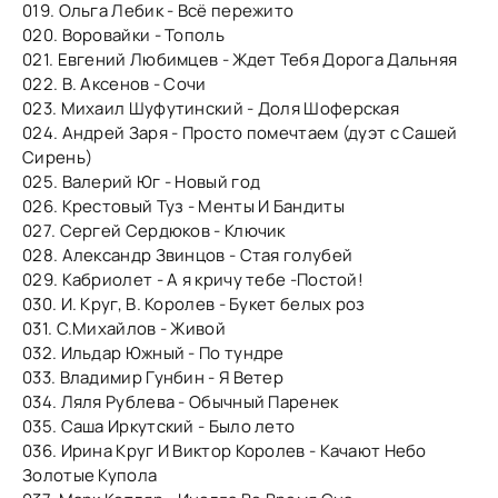
019. Ольга Лебик - Всё пережито
020. Воровайки - Тополь
021. Евгений Любимцев - Ждет Тебя Дорога Дальняя
022. В. Аксенов - Сочи
023. Михаил Шуфутинский - Доля Шоферская
024. Андрей Заря - Просто помечтаем (дуэт с Сашей
Сирень)
025. Валерий Юг - Новый год
026. Крестовый Туз - Менты И Бандиты
027. Сергей Сердюков - Ключик
028. Александр Звинцов - Стая голубей
029. Кабриолет - А я кричу тебе -Постой!
030. И. Круг, В. Королев - Букет белых роз
031. С.Михайлов - Живой
032. Ильдар Южный - По тундре
033. Владимир Гунбин - Я Ветер
034. Ляля Рублева - Обычный Паренек
035. Саша Иркутский - Было лето
036. Ирина Круг И Виктор Королев - Качают Небо
Золотые Купола