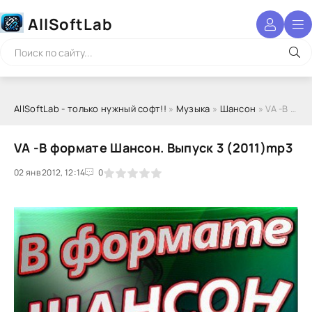
AllSoftLab
AllSoftLab - только нужный софт!!
»
Музыка
»
Шансон
» VA -В формате Шансон. Выпуск 3 (2011)mp3
VA -В формате Шансон. Выпуск 3 (2011)mp3
02 янв 2012, 12:14
1
2
3
4
5
0