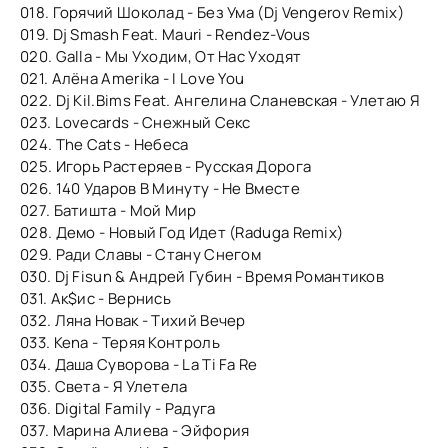
018. Горячий Шоколад - Без Ума (Dj Vengerov Remix)
019. Dj Smash Feat. Mauri - Rendez-Vous
020. Galla - Мы Уходим, От Нас Уходят
021. Алёна Amerika - I Love You
022. Dj Kil.Bims Feat. Ангелина Сланевская - Улетаю Я
023. Lovecards - Снежный Секс
024. The Cats - Небеса
025. Игорь Растеряев - Русская Дорога
026. 140 Ударов В Минуту - Не Вместе
027. Батишта - Мой Мир
028. Демо - Новый Год Идет (Raduga Remix)
029. Ради Славы - Стану Снегом
030. Dj Fisun & Андрей Губин - Время Романтиков
031. Ак$ис - Вернись
032. Ляна Новак - Тихий Вечер
033. Kena - Теряя Контроль
034. Даша Суворова - La Ti Fa Re
035. Света - Я Улетела
036. Digital Family - Радуга
037. Марина Алиева - Эйфория