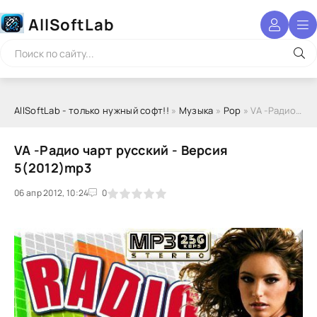
AllSoftLab
AllSoftLab - только нужный софт!!
»
Музыка
»
Pop
» VA -Радио чарт русский - Версия 5(2012)mp3
VA -Радио чарт русский - Версия
5(2012)mp3
06 апр 2012, 10:24
1
2
3
4
5
0