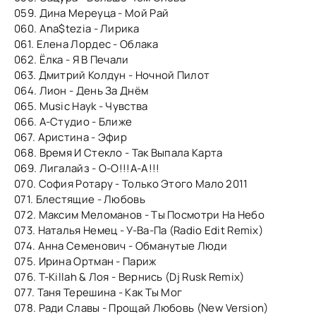
059. Дина Мереуца - Мой Рай
060. Ana$tezia - Лирика
061. Елена Лордес - Облака
062. Ёлка - Я В Печали
063. Дмитрий Колдун - Ночной Пилот
064. Лион - День За Днём
065. Music Hayk - Чувства
066. А-Студио - Ближе
067. Аристина - Эфир
068. Время И Стекло - Так Выпала Карта
069. Лигалайз - О-О!!!А-А!!!
070. София Ротару - Только Этого Мало 2011
071. Блестящие - Любовь
072. Максим Меломанов - Ты Посмотри На Небо
073. Наталья Немец - У-Ва-Па (Radio Edit Remix)
074. Анна Семенович - Обманутые Люди
075. Ирина Ортман - Париж
076. T-Killah & Лоя - Вернись (Dj Rusk Remix)
077. Таня Терешина - Как Ты Мог
078. Ради Славы - Прощай Любовь (New Version)