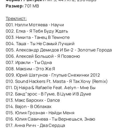
Размер:
701 MB
Треклист:
001. Нэлли Мотяева - Научи
002. Елка - Я Тебя Буду Ждать
003. Никита - Танец В Темноте
004. Таша - Ты Не Самый Лучший
005. Александр Демидов И Би-2 - Золотые Города
006. Алексей Большой - Я Позвоню
007. Иракли - Ты Одна
008. Макsим - Это Же Я
009. Юрий Шатунов - Глупые Снежинки 2012
010. Sound Hackers Ft. Masta - Я Так Хочу (Remix)
011. Dj Haipa & Rafaelle Feat. Aelyn - Мне Бы
012. Банд"эрос - В Гуме, В Цуме И В Думе
013. Макс Барских - Dance
014. Bajon - В Облаках
015. Юлия Грозная - Найди Меня
016. Юлия Савичева - Ты Вернешься, Знаю
017. Анна Ричч - Два Сердца