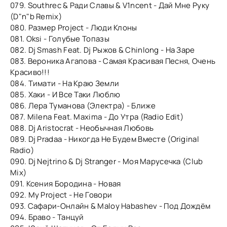
079. Southrec & Ради Славы & V1ncent - Дай Мне Руку
(D"n"b Remix)
080. Размер Project - Люди Клоны
081. Oksi - Голубые Топазы
082. Dj Smash Feat. Dj Рыжов & Chinlong - На Заре
083. Вероника Агапова - Самая Красивая Песня, Очень
Красиво!!!
084. Тимати - На Краю Земли
085. Хаки - И Все Таки Люблю
086. Лера Туманова (Электра) - Ближе
087. Milena Feat. Maxima - До Утра (Radio Edit)
088. Dj Aristocrat - Необычная Любовь
089. Dj Pradaa - Никогда Не Будем Вместе (Original
Radio)
090. Dj Nejtrino & Dj Stranger - Моя Марусечка (Club
Mix)
091. Ксения Бородина - Новая
092. My Project - Не Говори
093. Сафари-Онлайн & Maloy Habashev - Под Дождём
094. Браво - Танцуй