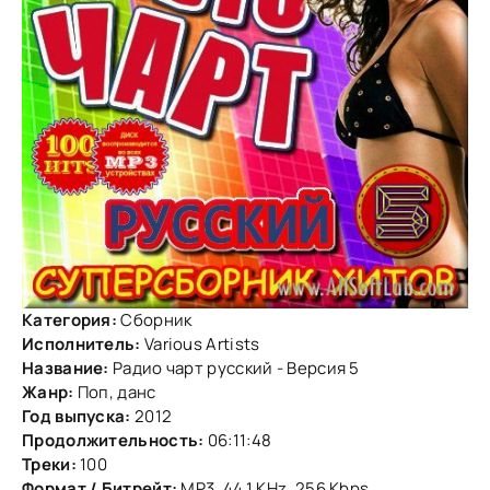
Категория:
Сборник
Исполнитель:
Various Artists
Название:
Радио чарт русский - Версия 5
Жанр:
Поп, данс
Год выпуска:
2012
Продолжительность:
06:11:48
Треки:
100
Формат / Битрейт:
MP3, 44.1 KHz, 256 Kbps