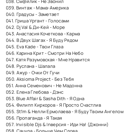
038. См@йлик - Не Звонил
039. Винтаж - Мама-Америка
040. Градусы - Заметает
041. Гриша Ургант - Голосами
042. Dj Val & Ди-Кей - Море
043. Анастасия Кочеткова - Карма
044. В Двух Шагах - Я Буду Рядом
045. Eva Kade - Твои Глаза
046. Карина Крит - Смотри На Небо
047. Катя Разумовская - Мне Нравится
048. Руслана - Шалала
049. Ажур - Очки От Гучи
050. Aksioma Project - Без Тебя
051. Анна Семенович - Не Мадонна
052. Елена Глебова - Дэнс
053. Blue Affair & Sasha Dith - Я Одна
054. Филипп Киркоров - Я Просто Счастлив
055. St1m & Нелли Ермолаева - Я Буду Твоим Ангелом
056. Пропаганда - Я Такая
057. Invisible Djs & Inверсия - Иди На! (Джонни)
058. Сацура - Больше Чем Слова