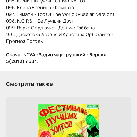
095. Юрий Шатунов - От Белых Роз
096. Елена Есенина - Комната
097. Тимати - Top Of The World (Russian Version)
098. N.G.P.S. - Ее Лучший Друг
099. Верка Сердючка - Дольче Габбана
100. Дискотека Авария И Кристина Орбакайте -
Прогноз Погоды
Скачать "VA -Радио чарт русский - Версия
5(2012)mp3":
Смотрите также: