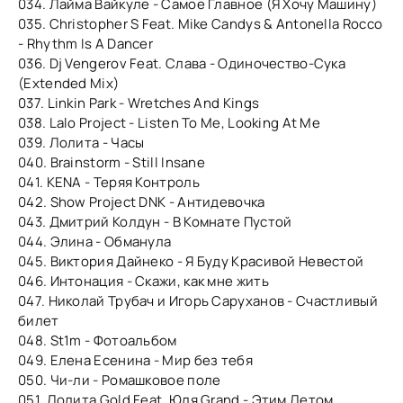
034. Лайма Вайкуле - Самое Главное (Я Хочу Машину)
035. Christopher S Feat. Mike Candys & Antonella Rocco
- Rhythm Is A Dancer
036. Dj Vengerov Feat. Слава - Одиночество-Сука
(Extended Mix)
037. Linkin Park - Wretches And Kings
038. Lalo Project - Listen To Me, Looking At Me
039. Лолита - Часы
040. Brainstorm - Still Insane
041. KENA - Теряя Контроль
042. Show Project DNK - Антидевочка
043. Дмитрий Колдун - В Комнате Пустой
044. Элина - Обманула
045. Виктория Дайнеко - Я Буду Красивой Невестой
046. Интонация - Скажи, как мне жить
047. Николай Трубач и Игорь Саруханов - Счастливый
билет
048. St1m - Фотоальбом
049. Елена Есенина - Мир без тебя
050. Чи-ли - Ромашковое поле
051. Лолита Gold Feat. Юля Grand - Этим Летом