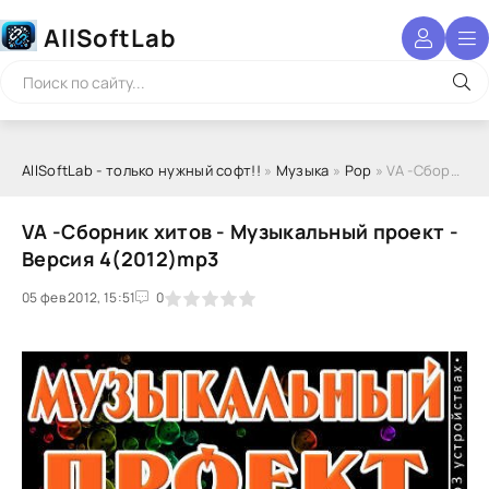
AllSoftLab
AllSoftLab - только нужный софт!!
»
Музыка
»
Pop
» VA -Сборник хитов - Музыкальный проект - Версия 4(2012)mp3
VA -Сборник хитов - Музыкальный проект -
Версия 4(2012)mp3
05 фев 2012, 15:51
1
2
3
4
5
0