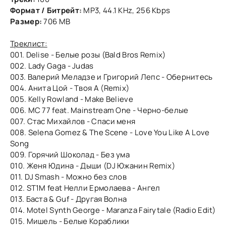
Формат / Битрейт:
MP3, 44.1 KHz, 256 Kbps
Размер:
706 MB
Треклист:
001. Delise - Белые розы (Bald Bros Remix)
002. Lady Gaga - Judas
003. Валерий Меладзе и Григорий Лепс - Обернитесь
004. Анита Цой - Твоя А (Remix)
005. Kelly Rowland - Make Believe
006. MC 77 feat. Mainstream One - Черно-белые
007. Стас Михайлов - Спаси меня
008. Selena Gomez & The Scene - Love You Like A Love
Song
009. Горячий Шоколад - Без ума
010. Женя Юдина - Дыши (DJ Южанин Remix)
011. DJ Smash - Можно без слов
012. ST1M feat Нелли Ермолаева - Ангел
013. Баста & Guf - Другая Волна
014. Motel Synth George - Maranza Fairytale (Radio Edit)
015. Мишель - Белые Кораблики