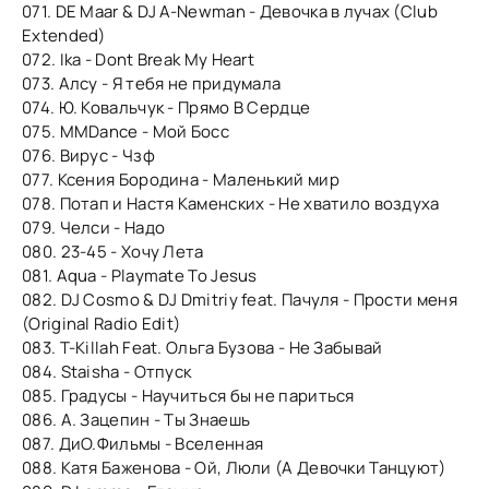
071. DE Maar & DJ A-Newman - Девочка в лучах (Club
Extended)
072. Ika - Dont Break My Heart
073. Алсу - Я тебя не придумала
074. Ю. Ковальчук - Прямо В Сердце
075. MMDance - Мой Босс
076. Вирус - Чзф
077. Ксения Бородина - Маленький мир
078. Потап и Настя Каменских - Не хватило воздуха
079. Челси - Надо
080. 23-45 - Хочу Лета
081. Aqua - Playmate To Jesus
082. DJ Cosmo & DJ Dmitriy feat. Пачуля - Прости меня
(Original Radio Edit)
083. T-Killah Feat. Ольга Бузова - Не Забывай
084. Staisha - Отпуск
085. Градусы - Научиться бы не париться
086. А. Зацепин - Ты Знаешь
087. ДиО.Фильмы - Вселенная
088. Катя Баженова - Ой, Люли (А Девочки Танцуют)