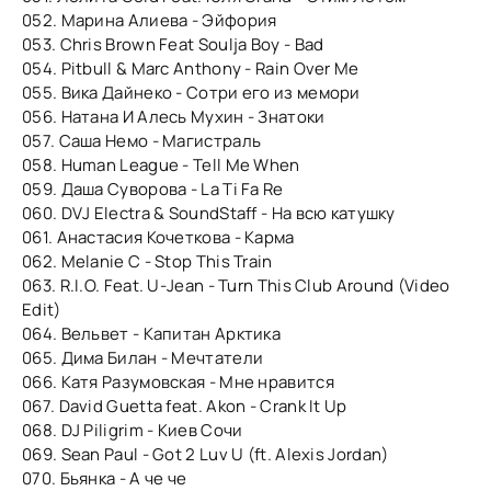
052. Марина Алиева - Эйфория
053. Chris Brown Feat Soulja Boy - Bad
054. Pitbull & Marc Anthony - Rain Over Me
055. Вика Дайнеко - Сотри его из мемори
056. Натана И Алесь Мухин - Знатоки
057. Саша Немо - Магистраль
058. Human League - Tell Me When
059. Даша Суворова - La Ti Fa Re
060. DVJ Electra & SoundStaff - На всю катушку
061. Анастасия Кочеткова - Карма
062. Melanie C - Stop This Train
063. R.I.O. Feat. U-Jean - Turn This Club Around (Video
Edit)
064. Вельвет - Капитан Арктика
065. Дима Билан - Мечтатели
066. Катя Разумовская - Мне нравится
067. David Guetta feat. Akon - Crank It Up
068. DJ Piligrim - Киев Сочи
069. Sean Paul - Got 2 Luv U (ft. Alexis Jordan)
070. Бьянка - А че че