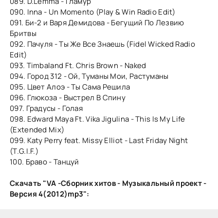
089. D.Lemma - Гламур
090. Inna - Un Momento (Play & Win Radio Edit)
091. Би-2 и Варя Демидова - Бегущий По Лезвию
Бритвы
092. Пачуля - Ты Же Все Знаешь (Fidel Wicked Radio
Edit)
093. Timbaland Ft. Chris Brown - Naked
094. Город 312 - Ой, Туманы Мои, Растуманы
095. Цвет Алоэ - Ты Сама Решила
096. Глюкоза - Выстрел В Спину
097. Градусы - Голая
098. Edward Maya Ft. Vika Jigulina - This Is My Life
(Extended Mix)
099. Katy Perry feat. Missy Elliot - Last Friday Night
(T.G.I.F.)
100. Браво - Танцуй
Скачать "VA -Сборник хитов - Музыкальный проект -
Версия 4(2012)mp3":