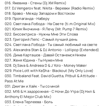
016. Яжевика - Стены (Dj XM Remix)
017. DJ Vengerov feat. Nikita - Веревки (Radio Remix)
018. Браво - Между Западом и Востоком
019. Пропаганда - Наберу
020. Светлана Лобода - На Свете (ti.m.Original Mix)
021. Юлия Яночкина - Я Лечу (Mr. Pump 7 Remix)
022. Биссектриса - Нужны Мне Эти Слова
023. Григорий Лепс - Самый лучший день
024. Светлана Лобода - Ты самый любимый на свете
025. Alexandra Stan & DJ Antonio - Lollipop (Extended)
026. Дима Карташов - Давай Останемся Никем
027. Женя Юдина - Ты Нужен Мне
028. Dj Sava & Andreea D & J Yolo - Money Maker
029. Pixie Lott with Ke$ha - Blackout (My Only Love)
030. Timbaland Feat. David Guetta, Pitbull & Attitude -
Pass At Me
031. Джиган и Хайк - Ты со мной
032. М16 & Н.задорожная - С Ночи До Утра (Dj Нил &
Anthony El Mejor Club Mix)
033. Елена Терлеева - Боль