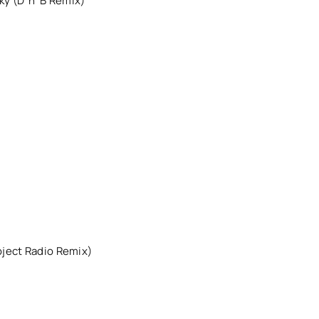
ку (D"n"B Remix)
oject Radio Remix)