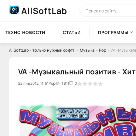
AllSoftLab
ТЕХНО НОВОСТИ
СТАТЬИ
ПРОГРАММЫ
AllSoftLab - только нужный софт!!
»
Музыка
»
Pop
» VA -Музыкал
VA -Музыкальный позитив - Хи
0
22 янв 2012, 11:51
1
Pop
2
3
1 811
4
5
0