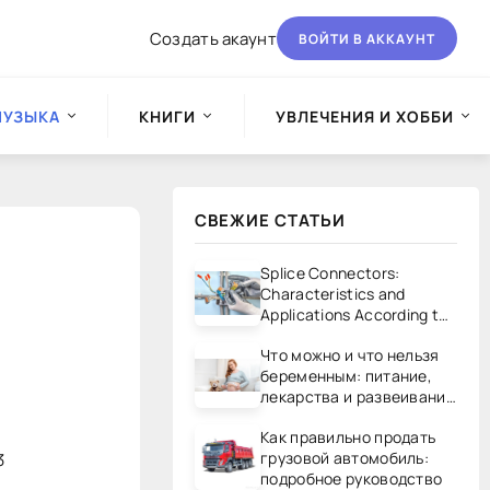
Создать акаунт
ВОЙТИ В АККАУНТ
МУЗЫКА
КНИГИ
УВЛЕЧЕНИЯ И ХОББИ
СВЕЖИЕ СТАТЬИ
Splice Connectors:
Characteristics and
Applications According to
UL/CSA Standards
Что можно и что нельзя
беременным: питание,
лекарства и развеивание
мифов
Как правильно продать
грузовой автомобиль:
3
подробное руководство