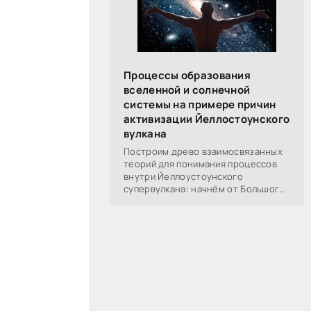
Процессы образования
вселенной и солнечной
системы на примере причин
активизации Йеллостоунского
вулкана
Построим древо взаимосвязанных
теорий для понимания процессов
внутри Йеллоустоунского
супервулкана: начнём от Большого
Взрыва, разберём процессы
построения вселенной, солнечной
системы в частности,