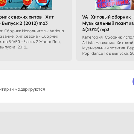
рник свежих хитов - Хит
VA -Хитовый сборник -
- Выпуск 2 (2012)mp3
Музыкальный позитив
4(2012)mp3
я: Сборник Исполнитель: Various
азвание: Хит сезона - Сборник
Категория: Сборник Испол
тов 50/50 - Часть 2 Жанр: Поп,
Artists Название: Хитовый
выпуска: 2012
Музыкальный позитив. Вер
тельность: 06:16:54 Треки: 100
Pop, dance Год выпуска: 2
 Битрейт:
Продолжительность: 06:15
Формат / Битрейт:
ентарии модерируются