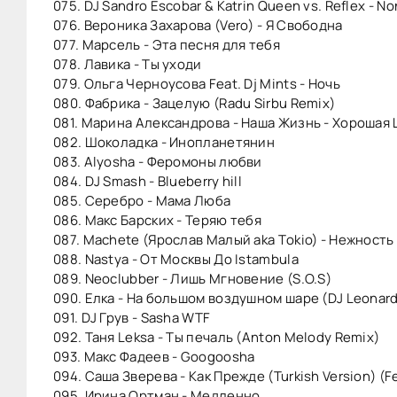
075. DJ Sandro Escobar & Katrin Queen vs. Reflex - No
076. Вероника Захарова (Vero) - Я Свободна
077. Марсель - Эта песня для тебя
078. Лавика - Ты уходи
079. Ольга Черноусова Feat. Dj Mints - Ночь
080. Фабрика - Зацелую (Radu Sirbu Remix)
081. Марина Александрова - Наша Жизнь - Хорошая
082. Шоколадка - Инопланетянин
083. Alyosha - Феромоны любви
084. DJ Smash - Blueberry hill
085. Серебро - Мама Люба
086. Макс Барских - Теряю тебя
087. Machete (Ярослав Малый aka Тokio) - Нежность (
088. Nastya - От Москвы До Istambula
089. Neoclubber - Лишь Мгновение (S.O.S)
090. Елка - На большом воздушном шаре (DJ Leonar
091. DJ Грув - Sasha WTF
092. Таня Leksa - Ты печаль (Anton Melody Remix)
093. Макс Фадеев - Googoosha
094. Саша Зверева - Как Прежде (Turkish Version) (Fe
095. Ирина Ортман - Медленно