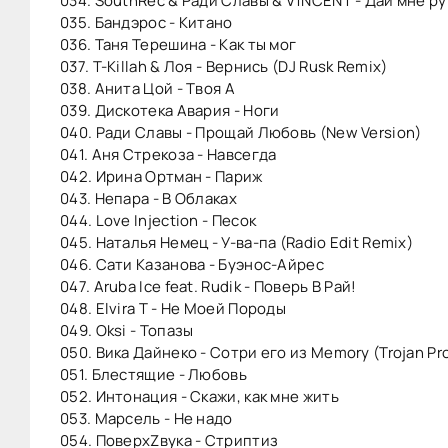
034. SouthRec & Ради Славы & V1NCENT - Дай мне ру
035. Бандэрос - Китано
036. Таня Терешина - Как ты мог
037. T-Killah & Лоя - Вернись (DJ Rusk Remix)
038. Анита Цой - Твоя А
039. Дискотека Авария - Ноги
040. Ради Славы - Прощай Любовь (New Version)
041. Аня Стрекоза - Навсегда
042. Ирина Ортман - Париж
043. Непара - В Облаках
044. Love Injection - Песок
045. Наталья Немец - У-ва-па (Radio Edit Remix)
046. Сати Казанова - Буэнос-Айрес
047. Aruba Ice feat. Rudik - Поверь В Рай!
048. Elvira T - Не Моей Породы
049. Oksi - Топазы
050. Вика Дайнеко - Сотри его из Memory (Trojan Pr
051. Блестящие - Любовь
052. Интонация - Скажи, как мне жить
053. Марсель - Не надо
054. ПоверхZвука - Стриптиз