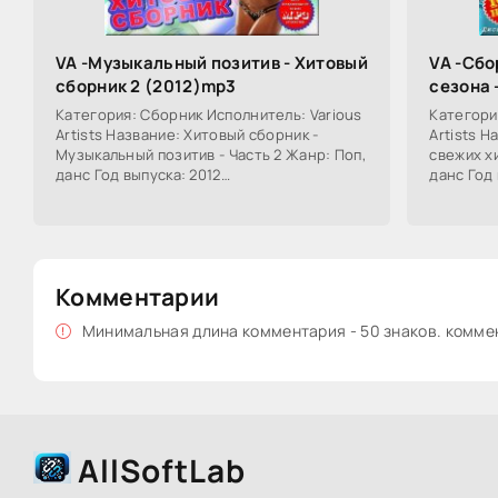
VA -Музыкальный позитив - Хитовый
VA -Сбо
сборник 2 (2012)mp3
сезона 
Категория: Сборник Исполнитель: Various
Категори
Artists Название: Хитовый сборник -
Artists Н
Музыкальный позитив - Часть 2 Жанр: Поп,
свежих хи
данс Год выпуска: 2012
данс Год 
Продолжительность: 06:13:03 Треки: 100
Продолжи
Формат / Битрейт:
Формат /
Комментарии
Минимальная длина комментария - 50 знаков. комм
AllSoftLab