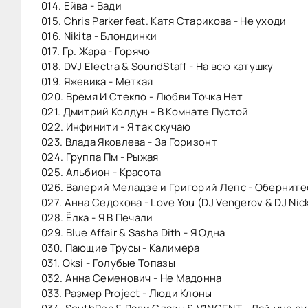
014. Ейва - Вади
015. Сhris Parker feat. Катя Старикова - Не уходи
016. Nikita - Блондинки
017. Гр. Жара - Горячо
018. DVJ Electra & SoundStaff - На всю катушку
019. Яжевика - Меткая
020. Время И Стекло - Любви Точка Нет
021. Дмитрий Колдун - В Комнате Пустой
022. Инфинити - Я так скучаю
023. Влада Яковлева - За Горизонт
024. Группа Пм - Рыжая
025. Альбион - Красота
026. Валерий Меладзе и Григорий Лепс - Оберните
027. Анна Седокова - Love You (DJ Vengerov & DJ Nic
028. Ёлка - Я В Печали
029. Blue Affair & Sasha Dith - Я Одна
030. Пающие Трусы - Калимера
031. Oksi - Голубые Топазы
032. Анна Семенович - Не Мадонна
033. Размер Project - Люди Клоны