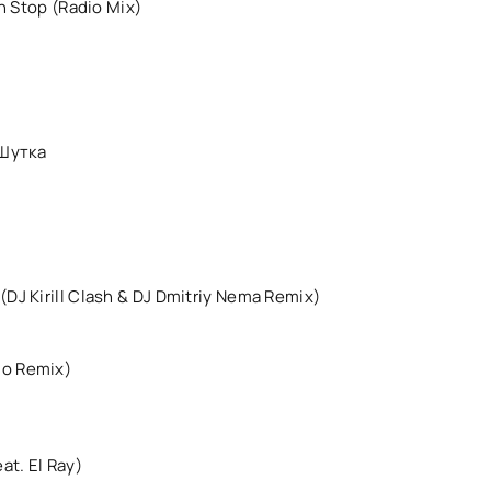
n Stop (Radio Mix)
 Шутка
DJ Kirill Clash & DJ Dmitriy Nema Remix)
do Remix)
at. El Ray)