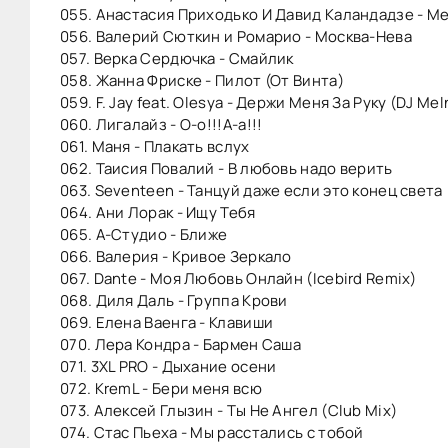
055. Анастасия Приходько И Давид Каландадзе - Меж
056. Валерий Сюткин и Ромарио - Москва-Нева
057. Верка Сердючка - Смайлик
058. Жанна Фриске - Пилот (От Винта)
059. F. Jay feat. Olesya - Держи Меня За Руку (DJ Meln
060. Лигалайз - О-о!!!А-а!!!
061. Маня - Плакать вслух
062. Таисия Повалий - В любовь надо верить
063. Seventeen - Танцуй даже если это конец света 
064. Ани Лорак - Ищу Тебя
065. А-Студио - Ближе
066. Валерия - Кривое Зеркало
067. Dаnte - Моя Любовь Онлайн (Icebird Remix)
068. Диля Даль - Группа Крови
069. Елена Ваенга - Клавиши
070. Лера Кондра - Бармен Саша
071. 3XL PRO - Дыxание осени
072. KremL - Бери меня всю
073. Алексей Глызин - Ты Не Ангел (Club Mix)
074. Стас Пьеха - Мы расстались с тобой