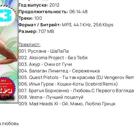
Год выпуска:
2012
Продолжительность:
06:14:48
Треки:
100
Формат / Битрейт:
MP3, 44.1 KHz, 256 Kbps
Размер:
707 MB
Треклист:
001. Руслана - ШаЛаЛа
002. Aksioma Project - Без Тебя
003. Ажур - Очки от Гучи
004. Балаган Лимитед - Сереженька
005. Quest Pistols - Ты так красива (DJ Vengerov Re
006. Илья Гуров - Кошки-Коты (Icebird Remix)
007. Братья Борисенко - Любовь С Первого Взгляда
008. Vesna - Лучший поцелуй
009. Mad Heads Xl - Ой, Мамо, Люблю Гриця
в любовь