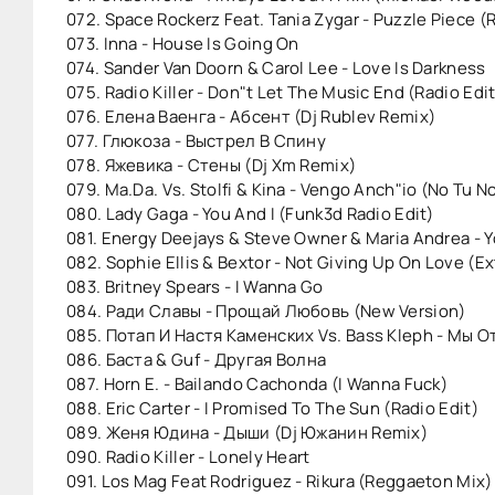
072. Space Rockerz Feat. Tania Zygar - Puzzle Piece (R
073. Inna - House Is Going On
074. Sander Van Doorn & Carol Lee - Love Is Darkness
075. Radio Killer - Don"t Let The Music End (Radio Edit
076. Елена Ваенга - Абсент (Dj Rublev Remix)
077. Глюкоза - Выстрел В Спину
078. Яжевика - Стены (Dj Xm Remix)
079. Ma.Da. Vs. Stolfi & Kina - Vengo Anch"io (No Tu No
080. Lady Gaga - You And I (Funk3d Radio Edit)
081. Energy Deejays & Steve Owner & Maria Andrea - 
082. Sophie Ellis & Bextor - Not Giving Up On Love (E
083. Britney Spears - I Wanna Go
084. Ради Славы - Прощай Любовь (New Version)
085. Потап И Настя Каменских Vs. Bass Kleph - Мы О
086. Баста & Guf - Другая Волна
087. Horn E. - Bailando Cachonda (I Wanna Fuck)
088. Eric Carter - I Promised To The Sun (Radio Edit)
089. Женя Юдина - Дыши (Dj Южанин Remix)
090. Radio Killer - Lonely Heart
091. Los Mag Feat Rodriguez - Rikura (Reggaeton Mix)