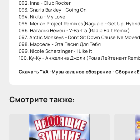
092. Inna - Club Rocker
093. Gnarls Barkley - Going On
094. Nikita - My Love
095. Merian Project Remixes(Naguale - Get Up, Hybrid
096. Наталья Немец - У-Ва-Па (Radio Edit Remix)
097. Arctic Monkeys - Dont Sit Down Cause Ive Moved
098. Марсель - Эта Песня Для Тебя
099. Nicole Scherzinger - I Like It
100. Ку-Ку - Анжелина Джоли (Рома Лейтенант Remi
Скачать "VA -Музыкальное обозрение - Сборник E
Смотрите также: