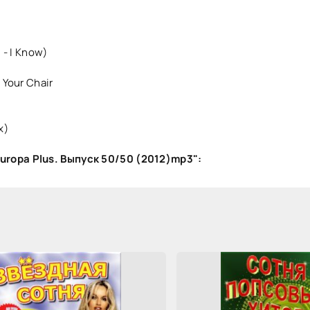
 - I Know)
 Your Chair
x)
uropa Plus. Выпуск 50/50 (2012)mp3":