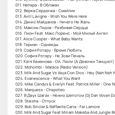
011. Непара - В Облаках
012. Верка Сердючка - Смайлик
013. Avril Lavigne - Wish You Were Here
014. Денис Майданов - Ничего Не Жаль
015. Максим Лидов - Разбивая Сердца
016. Лион Feat. Макс Лоренс - Мой Милый Ангел
017. Alice Cooper - What Baby Wants
018. Герман - Однажды
019. София Ротару - Время Любить
020. София Ротару - Не Зови Печаль
021. Катя Баженова - Ой, Люли (А Девочки Танцуют)
022. Mohombi - Maraca (Radio Version)
023. Milk And Sugar Vs Vaya Con Dios - Hey (Nah Neh N
024. Evanescence - What You Want
025. Mike Candys & Evelyn Feat. Patrick Miller - One Ni
026. Marquess - Chapoteo
027. В Двух Шагах - Нежно Шепотом (Dj Dan Vovan D
028. Staisha - Отпуск
029. Bob Sinclar & Raffaella Carra - Far Lamore
030. Milk And Sugar Feat Miriam Makeba And Jungle Bro