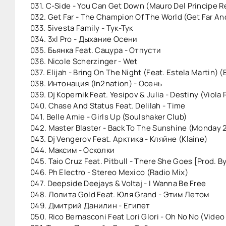
031. C-Side - You Can Get Down (Mauro Del Principe R
032. Get Far - The Champion Of The World (Get Far And
033. 5ivesta Family - Тук-Тук
034. 3xl Pro - Дыxание Осени
035. Бьянка Feat. Сацура - Отпусти
036. Nicole Scherzinger - Wet
037. Elijah - Bring On The Night (Feat. Estela Martin)
038. Интонация (In2nation) - Осень
039. Dj Kopernik Feat. Yesipov & Julia - Destiny (Viola
040. Chase And Status Feat. Delilah - Time
041. Belle Amie - Girls Up (Soulshaker Club)
042. Master Blaster - Back To The Sunshine (Monday 2
043. Dj Vengerov Feat. Арктика - Кляйне (Klaine)
044. Максим - Осколки
045. Taio Cruz Feat. Pitbull - There She Goes [Prod. B
046. Ph Electro - Stereo Mexico (Radio Mix)
047. Deepside Deejays & Voltaj - I Wanna Be Free
048. Лолита Gold Feat. Юля Grand - Этим Летом
049. Дмитрий Данилин - Египет
050. Rico Bernasconi Feat Lori Glori - Oh No No (Video