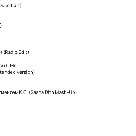
adio Edit)
)
) (Radio Edit)
You & Me
xtended Version)
тменяем К.С. (Sasha Dith Mash-Up)