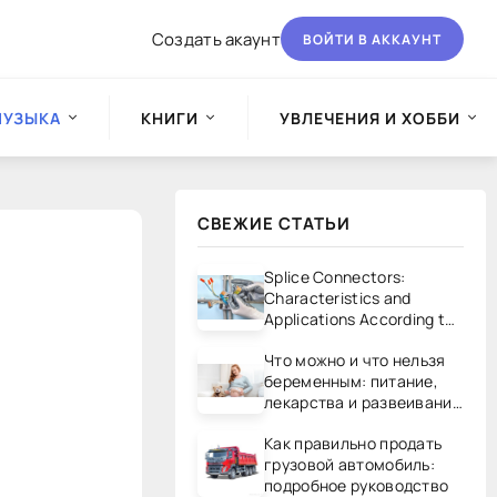
Создать акаунт
ВОЙТИ В АККАУНТ
МУЗЫКА
КНИГИ
УВЛЕЧЕНИЯ И ХОББИ
СВЕЖИЕ СТАТЬИ
Splice Connectors:
Characteristics and
Applications According to
UL/CSA Standards
Что можно и что нельзя
беременным: питание,
лекарства и развеивание
мифов
Как правильно продать
грузовой автомобиль:
подробное руководство