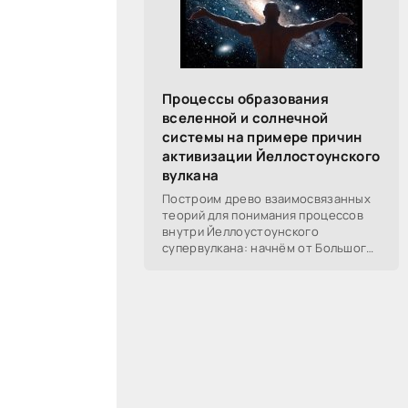
Процессы образования
вселенной и солнечной
системы на примере причин
активизации Йеллостоунского
вулкана
Построим древо взаимосвязанных
теорий для понимания процессов
внутри Йеллоустоунского
супервулкана: начнём от Большого
Взрыва, разберём процессы
построения вселенной, солнечной
системы в частности,