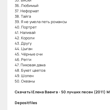
35. Виски
36. Любимый
37. Неформат
38. Тайга
39. Я не умела петь романсы
40. Портрет
41. Наливай
42. Короли
43. Другу
44. Цыган
45. Чёрные очи
46. Регги
47. Пиковая дама
48. Букет цветов
49. Шопен
50. Океаны
Скачать\Елена Ваенга - 50 лучших песен (2011) 
Depositfiles