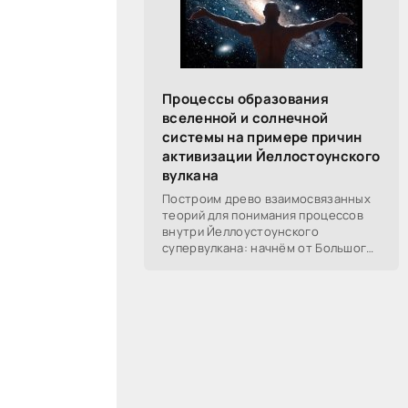
Процессы образования
вселенной и солнечной
системы на примере причин
активизации Йеллостоунского
вулкана
Построим древо взаимосвязанных
теорий для понимания процессов
внутри Йеллоустоунского
супервулкана: начнём от Большого
Взрыва, разберём процессы
построения вселенной, солнечной
системы в частности,