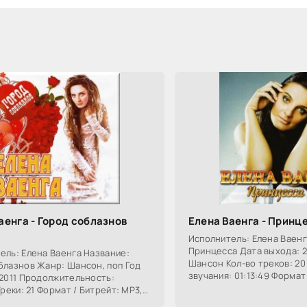
аенга - Город соблазнов
Елена Ваенга - Принц
Исполнитель: Елена Ваенг
Принцесса Дата выхода: 
ель: Елена Ваенга Название:
Шансон Кол-во треков: 20
блазнов Жанр: Шансон, поп Год
звучания: 01:13:49 Формат
 2011 Продолжительность:
320 kbps Размер: 161 Mb
Треки: 21 Формат / Битрейт: MP3,
 320 Kbps Размер: 158 MB