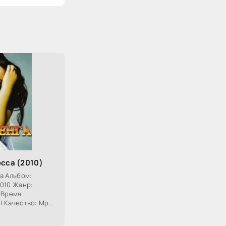
есса (2010)
а Альбом:
2010 Жанр:
 Время
 | Качество: Mp3|