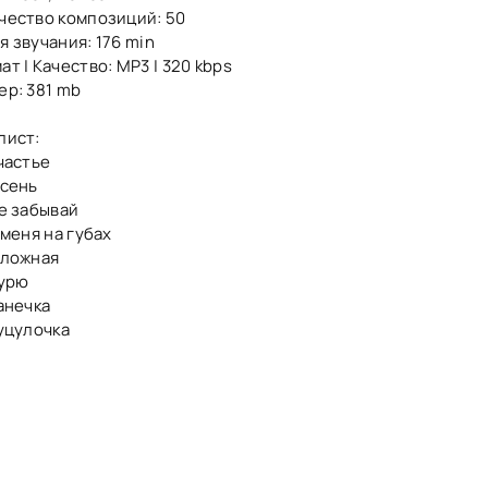
чество композиций: 50
я звучания: 176 min
ат | Качество: MP3 | 320 kbps
ер: 381 mb
лист:
Счастье
Осень
Не забывай
 меня на губах
Сложная
Курю
Ванечка
Гуцулочка