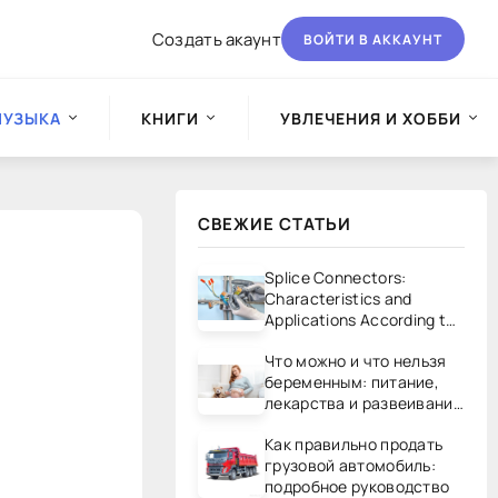
Создать акаунт
ВОЙТИ В АККАУНТ
МУЗЫКА
КНИГИ
УВЛЕЧЕНИЯ И ХОББИ
СВЕЖИЕ СТАТЬИ
Splice Connectors:
Characteristics and
Applications According to
UL/CSA Standards
Что можно и что нельзя
беременным: питание,
лекарства и развеивание
мифов
Как правильно продать
грузовой автомобиль:
подробное руководство