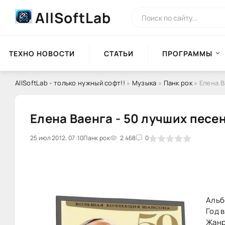
AllSoftLab
ТЕХНО НОВОСТИ
СТАТЬИ
ПРОГРАММЫ
AllSoftLab - только нужный софт!!
»
Музыка
»
Панк рок
» Елена В
Елена Ваенга - 50 лучших песен
25 июл 2012, 07:10
0
Панк рок
1
2
3
2 468
4
5
0
Альб
Год в
Жанр