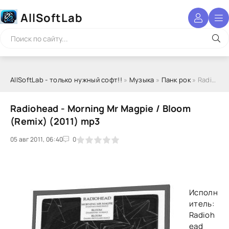
AllSoftLab
AllSoftLab - только нужный софт!!
»
Музыка
»
Панк рок
» Radiohead - Morning Mr Magpie / Bloom (Remix) (2011) mp3
Radiohead - Morning Mr Magpie / Bloom
(Remix) (2011) mp3
05 авг 2011, 06:40
1
2
3
4
5
0
Исполн
итель:
Radioh
ead