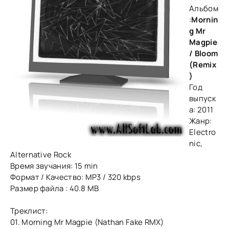
Альбом
:
Mornin
g Mr
Magpie
/ Bloom
(Remix
)
Год
выпуск
а: 2011
Жанр:
Electro
nic,
Alternative Rock
Время звучания: 15 min
Формат / Качество: MP3 / 320 kbps
Размер файла : 40.8 MB
Треклист:
01. Morning Mr Magpie (Nathan Fake RMX)