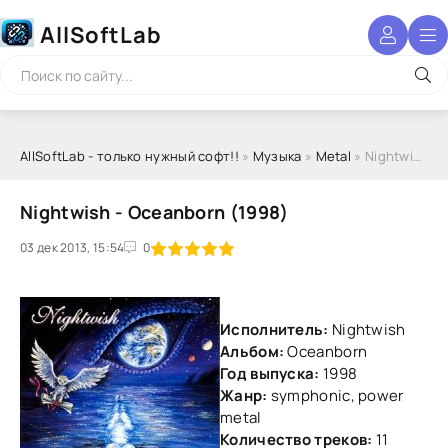
AllSoftLab
AllSoftLab - только нужный софт!!
»
Музыка
»
Metal
» Nightwish - Oceanborn (1998)
Nightwish - Oceanborn (1998)
03 дек 2013, 15:54
1
2
3
4
5
0
Исполнитель:
Nightwish
Альбом:
Oceanborn
Год выпуска:
1998
Жанр:
symphonic, power
metal
Количество треков:
11