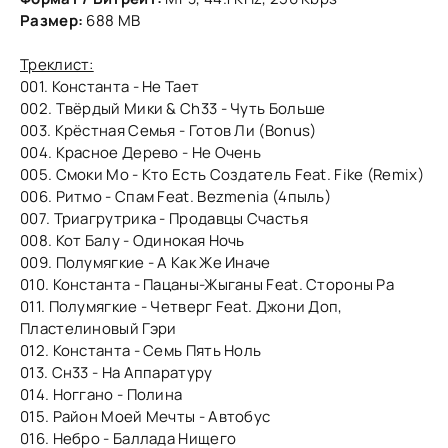
Размер:
688 MB
Треклист:
001. Константа - Не Тает
002. Твёрдый Мики & Ch33 - Чуть Больше
003. Крёстная Семья - Готов Ли (Bonus)
004. Красное Дерево - Не Очень
005. Смоки Мо - Кто Есть Создатель Feat. Fike (Remix)
006. Ритмо - Спам Feat. Bezmenia (4пыль)
007. Триагрутрика - Продавцы Счастья
008. Кот Балу - Одинокая Ночь
009. Полумягкие - А Как Же Иначе
010. Константа - Пацаны-Жыганы Feat. Стороны Ра
011. Полумягкие - Четверг Feat. Джони Доп,
Пластелиновый Гэри
012. Константа - Семь Пять Ноль
013. Сн33 - На Аппаратуру
014. Ноггано - Полина
015. Район Моей Мечты - Автобус
016. Небро - Баллада Нищего