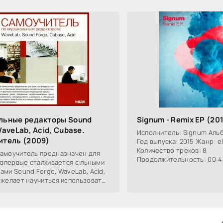
льные редакторы Sound
Signum - Remix EP (20
WaveLab, Acid, Cubase.
Исполнитель: Signum Альб
итель (2009)
Год выпуска: 2015 Жанр: el
Количество треков: 8
амоучитель предназначен для
Продолжительность: 00:44
о впервые сталкивается с льными
Качество: MP3 | 320 kbps 
ами Sound Forge, WaveLab, Acid,
MB Remix - новый
 желает научиться использовать
ии и возможности для создания