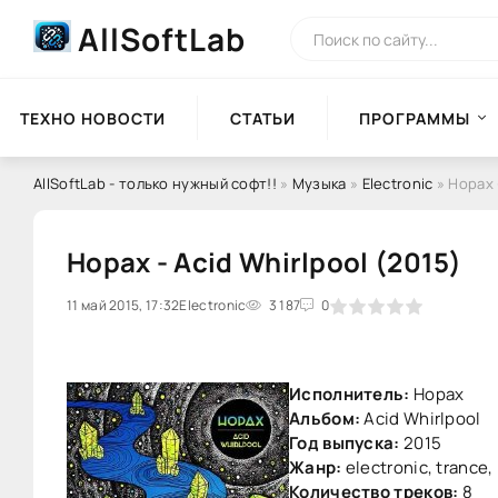
AllSoftLab
ТЕХНО НОВОСТИ
СТАТЬИ
ПРОГРАММЫ
AllSoftLab - только нужный софт!!
»
Музыка
»
Electronic
» Hopax 
Hopax - Acid Whirlpool (2015)
11 май 2015, 17:32
0
Electronic
1
2
3
3 187
4
5
0
Исполнитель:
Hopax
Альбом:
Acid Whirlpool
Год выпуска:
2015
Жанр:
electronic, trance,
Количество треков:
8