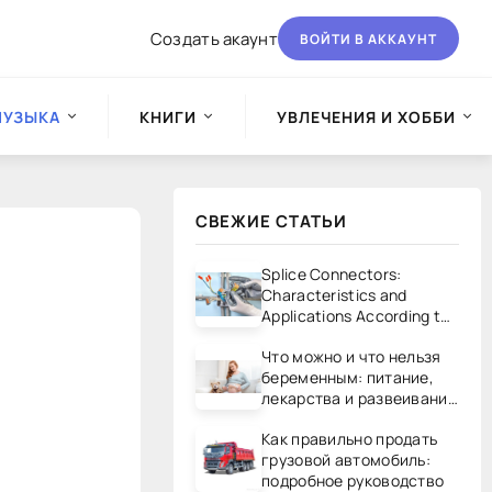
Создать акаунт
ВОЙТИ В АККАУНТ
МУЗЫКА
КНИГИ
УВЛЕЧЕНИЯ И ХОББИ
СВЕЖИЕ СТАТЬИ
Splice Connectors:
Characteristics and
Applications According to
UL/CSA Standards
Что можно и что нельзя
беременным: питание,
лекарства и развеивание
мифов
Как правильно продать
грузовой автомобиль:
подробное руководство