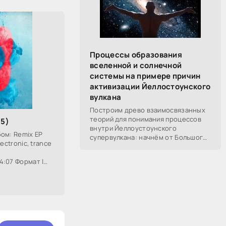
Процессы образования
вселенной и солнечной
системы на примере причин
активизации Йеллостоунского
вулкана
Построим древо взаимосвязанных
теорий для понимания процессов
15)
внутри Йеллоустоунского
ом: Remix EP
супервулкана: начнём от Большого
ectronic, trance
Взрыва, разберём процессы
построения вселенной, солнечной
:07 Формат |
системы в частности,
Размер: 104,03