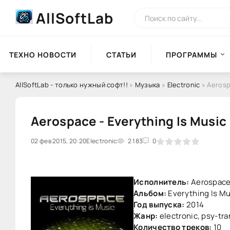
AllSoftLab
ТЕХНО НОВОСТИ
СТАТЬИ
ПРОГРАММЫ
AllSoftLab - только нужный софт!!
»
Музыка
»
Electronic
» Aerosp
Aerospace - Everything Is Music
02 фев 2015, 20:20
0
Electronic
1
2
3
2 183
4
5
0
Исполнитель:
Aerospac
Альбом:
Everything Is Mu
Год выпуска:
2014
Жанр:
electronic, psy-tra
Количество треков:
10