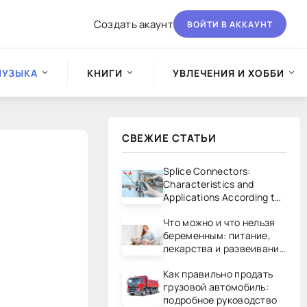
Создать акаунт
ВОЙТИ В АККАУНТ
МУЗЫКА
КНИГИ
УВЛЕЧЕНИЯ И ХОББИ
СВЕЖИЕ СТАТЬИ
Splice Connectors:
Characteristics and
Applications According to
UL/CSA Standards
Что можно и что нельзя
беременным: питание,
лекарства и развеивание
мифов
Как правильно продать
грузовой автомобиль:
подробное руководство