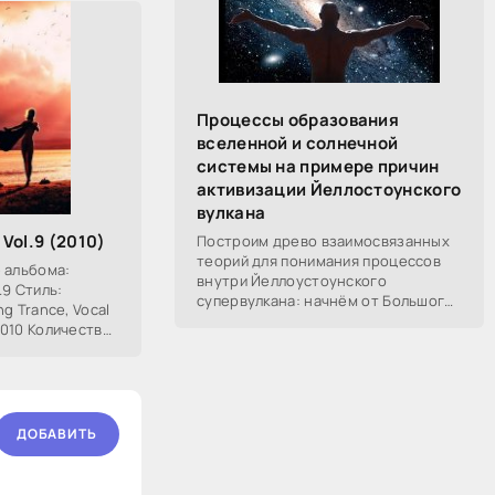
Процессы образования
вселенной и солнечной
системы на примере причин
активизации Йеллостоунского
вулкана
 Vol.9 (2010)
Построим древо взаимосвязанных
теорий для понимания процессов
 альбома:
внутри Йеллоустоунского
.9 Стиль:
супервулкана: начнём от Большого
ng Trance, Vocal
Взрыва, разберём процессы
.2010 Количество
построения вселенной, солнечной
: 116:13 Формат
системы в частности,
ДОБАВИТЬ