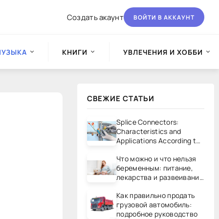
Создать акаунт
ВОЙТИ В АККАУНТ
МУЗЫКА
КНИГИ
УВЛЕЧЕНИЯ И ХОББИ
СВЕЖИЕ СТАТЬИ
Splice Connectors:
Characteristics and
Applications According to
UL/CSA Standards
Что можно и что нельзя
беременным: питание,
лекарства и развеивание
мифов
Как правильно продать
грузовой автомобиль:
подробное руководство