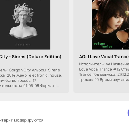
ity - Sirens (Deluxe Edition)
AG: I Love Vocal Tranc
Исполнитель: VA Название 
Love Vocal Trance #12 Стил
ель: Gorgon City Альбом: Sirens
Trance Год выпуска: 29.12
ка: 2014 Жанр: electronic, house,
треков: 20 Время звучани
личество треков: 17
| Качество: mp3 | 320 kbps
тельность: 01:05:08 Формат |
 MP3 | 320 kbps Размер: 153,64
s
ентарии модерируются