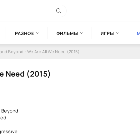
РАЗНОЕ
ФИЛЬМЫ
ИГРЫ
and Beyond - We Are All We Need (2015)
We Need (2015)
 Beyond
eed
gressive