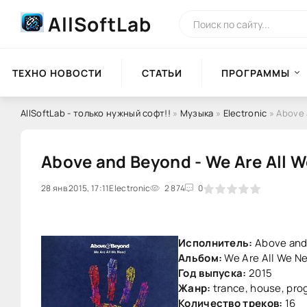
AllSoftLab
ТЕХНО НОВОСТИ
СТАТЬИ
ПРОГРАММЫ
AllSoftLab - только нужный софт!!
»
Музыка
»
Electronic
» Above 
Above and Beyond - We Are All 
28 янв 2015, 17:11
0
Electronic
1
2
3
2 874
4
5
0
Исполнитель:
Above and
Альбом:
We Are All We N
Год выпуска:
2015
Жанр:
trance, house, pro
Количество треков:
16