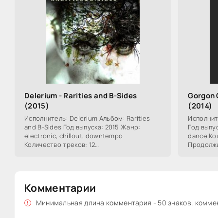
Delerium - Rarities and B-Sides
Gorgon C
(2015)
(2014)
Исполнитель: Delerium Альбом: Rarities
Исполнит
and B-Sides Год выпуска: 2015 Жанр:
Год выпус
electronic, chillout, downtempo
dance Ко
Количество треков: 12
Продолжи
Продолжительность: 00:48:50 Формат |
Качество:
Качество: MP3 | 320 kbps Размер:
MB Siren
Комментарии
Минимальная длина комментария - 50 знаков. комм