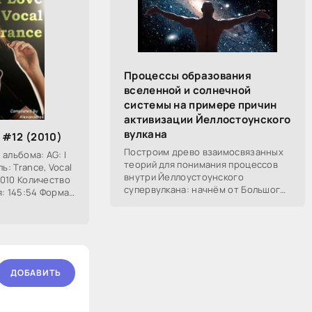
Процессы образования
вселенной и солнечной
системы на примере причин
активизации Йеллостоунского
вулкана
e #12 (2010)
Построим древо взаимосвязанных
альбома: AG: I
теорий для понимания процессов
ь: Trance, Vocal
внутри Йеллоустоунского
.2010 Количество
супервулкана: начнём от Большого
я: 145:54 Формат
Взрыва, разберём процессы
построения вселенной, солнечной
системы в частности,
ДОБАВИТЬ