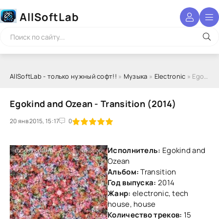
AllSoftLab
AllSoftLab - только нужный софт!!
»
Музыка
»
Electronic
» Egokind and Ozean - Transition (2014)
Egokind and Ozean - Transition (2014)
20 янв 2015, 15:17
1
2
3
4
5
0
Исполнитель:
Egokind and
Ozean
Альбом:
Transition
Год выпуска:
2014
Жанр:
electronic, tech
house, house
Количество треков:
15