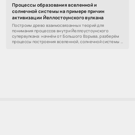
Процессы образования вселенной и
солнечной системы на примере причин
активизации Йеллостоунского вулкана
Построим древо взаимосвязанных теорий для
понимания процессов внутри Йеллоустоунского
супервулкана: начнём от Большого Взрыва, разберём
процессы построения вселенной, солнечной системы в
частности,
AllSoftLab
2009-2023 ©
AllSoftLab