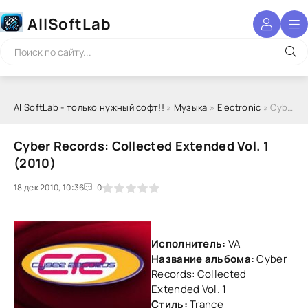
AllSoftLab
AllSoftLab - только нужный софт!!
»
Музыка
»
Electronic
» Cyber Records: Collected Extended Vol. 1 (2010)
Cyber Records: Collected Extended Vol. 1
(2010)
18 дек 2010, 10:36
1
2
3
4
5
0
Исполнитель:
VA
Название альбома:
Cyber
Records: Collected
Extended Vol. 1
Стиль:
Trance