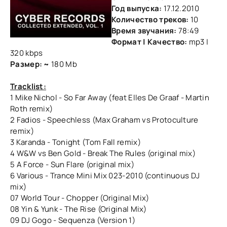
Год выпуска:
17.12.2010
Количество треков:
10
Время звучания:
78:49
Формат | Качество:
mp3 |
320 kbps
Размер: ~
180 Mb
Tracklist:
1 Mike Nichol - So Far Away (feat Elles De Graaf - Martin
Roth remix)
2 Fadios - Speechless (Max Graham vs Protoculture
remix)
3 Karanda - Tonight (Tom Fall remix)
4 W&W vs Ben Gold - Break The Rules (original mix)
5 A Force - Sun Flare (original mix)
6 Various - Trance Mini Mix 023-2010 (continuous DJ
mix)
07 World Tour - Chopper (Original Mix)
08 Yin & Yunk - The Rise (Original Mix)
09 DJ Gogo - Sequenza (Version 1)