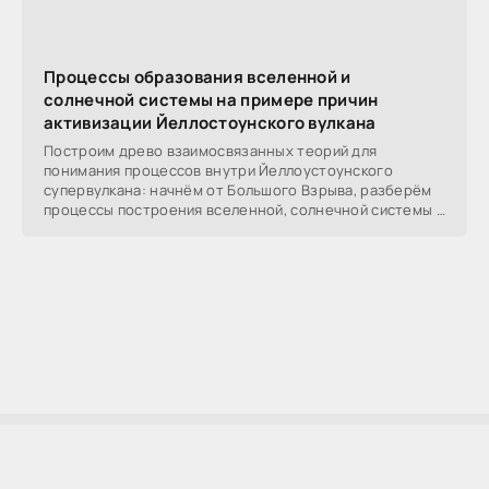
Процессы образования вселенной и
солнечной системы на примере причин
активизации Йеллостоунского вулкана
Построим древо взаимосвязанных теорий для
понимания процессов внутри Йеллоустоунского
супервулкана: начнём от Большого Взрыва, разберём
процессы построения вселенной, солнечной системы в
частности,
AllSoftLab