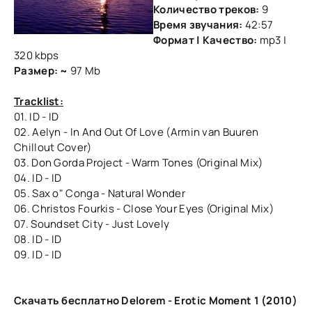
Количество треков:
9
Время звучания:
42:57
Формат | Качество:
mp3 |
320 kbps
Размер: ~
97 Mb
Tracklist:
01. ID - ID
02. Aelyn - In And Out Of Love (Armin van Buuren
Chillout Cover)
03. Don Gorda Project - Warm Tones (Original Mix)
04. ID - ID
05. Sax o" Conga - Natural Wonder
06. Christos Fourkis - Close Your Eyes (Original Mix)
07. Soundset City - Just Lovely
08. ID - ID
09. ID - ID
Скачать бесплатно Delorem - Erotic Moment 1 (2010)