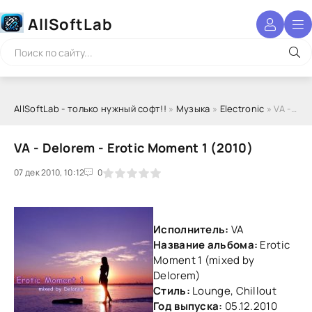
AllSoftLab
AllSoftLab - только нужный софт!!
»
Музыка
»
Electronic
» VA - Delorem - Erotic Moment 1 (2010)
VA - Delorem - Erotic Moment 1 (2010)
07 дек 2010, 10:12
1
2
3
4
5
0
Исполнитель:
VA
Название альбома:
Erotic
Moment 1 (mixed by
Delorem)
Стиль:
Lounge, Chillout
Год выпуска:
05.12.2010