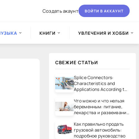
Создать акаунт
ВОЙТИ В АККАУНТ
МУЗЫКА
КНИГИ
УВЛЕЧЕНИЯ И ХОББИ
СВЕЖИЕ СТАТЬИ
Splice Connectors:
Characteristics and
Applications According to
UL/CSA Standards
Что можно и что нельзя
беременным: питание,
лекарства и развеивание
мифов
Как правильно продать
грузовой автомобиль:
подробное руководство