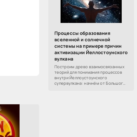
Процессы образования
вселенной и солнечной
системы на примере причин
активизации Йеллостоунского
вулкана
Построим древо взаимосвязанных
теорий для понимания процессов
внутри Йеллоустоунского
супервулкана: начнём от Большого
Взрыва, разберём процессы
построения вселенной, солнечной
системы в частности,