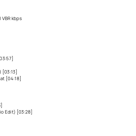
| VBR kbps
[03:57]
]
) [03:13]
at [04:18]
3]
o Edit) [03:28]