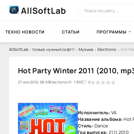
AllSoftLab
ТЕХНО НОВОСТИ
СТАТЬИ
ПРОГРАММЫ
AllSoftLab - только нужный софт!!
»
Музыка
»
Electronic
» Hot Pa
Hot Party Winter 2011 (2010, mp
27 ноя 2010, 08:59
0
Electronic
1
2
3
1 903
4
5
0
Исполнитель:
VA
Название альбома:
Hot 
Стиль:
Dance
Год выпуска:
21.11.2010