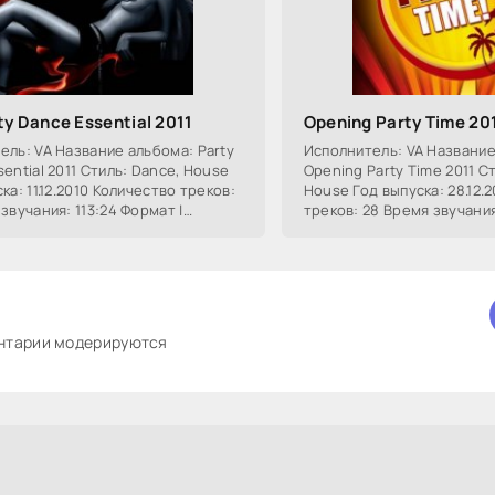
ty Dance Essential 2011
Opening Party Time 20
ель: VA Название альбома: Party
Исполнитель: VA Название
ential 2011 Стиль: Dance, House
Opening Party Time 2011 С
ка: 11.12.2010 Количество треков:
House Год выпуска: 28.12.
звучания: 113:24 Формат |
треков: 28 Время звучания
 mp3 | 320 kbps Размер: ~ 262
| Качество: mp3 | 320 kbps
Mb
ентарии модерируются