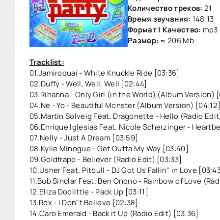
Количество треков:
21
Время звучания:
148:13
Формат | Качество:
mp3 
Размер: ~
206 Mb
Tracklist:
01.Jamiroquai - White Knuckle Ride [03:36]
02.Duffy - Well, Well, Well [02:44]
03.Rihanna - Only Girl (in the World) (Album Version) 
04.Ne - Yo - Beautiful Monster (Album Version) [04:12
05.Martin Solveig Feat. Dragonette - Hello (Radio Edit
06.Enrique Iglesias Feat. Nicole Scherzinger - Heartbe
07.Nelly - Just A Dream [03:59]
08.Kylie Minogue - Get Outta My Way [03:40]
09.Goldfrapp - Believer (Radio Edit) [03:33]
10.Usher Feat. Pitbull - DJ Got Us Fallin" in Love [03:4
11.Bob Sinclar Feat. Ben Onono - Rainbow of Love (Radi
12.Eliza Doolittle - Pack Up [03:11]
13.Rox - I Don"t Believe [02:38]
14.Caro Emerald - Back it Up (Radio Edit) [03:36]