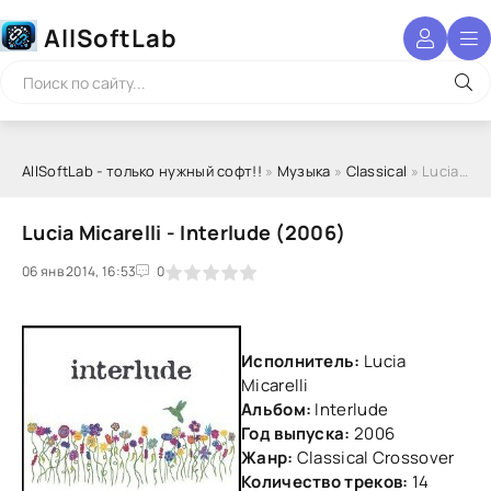
AllSoftLab
AllSoftLab - только нужный софт!!
»
Музыка
»
Classical
» Lucia Micarelli - Interlude (2006)
Lucia Micarelli - Interlude (2006)
06 янв 2014, 16:53
1
2
3
4
5
0
Исполнитель:
Lucia
Micarelli
Альбом:
Interlude
Год выпуска:
2006
Жанр:
Classical Crossover
Количество треков:
14