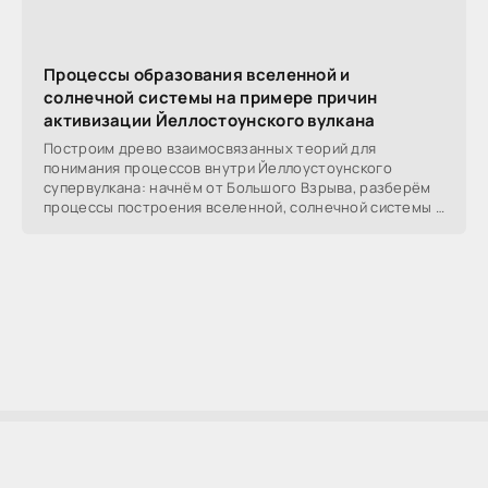
Процессы образования вселенной и
солнечной системы на примере причин
активизации Йеллостоунского вулкана
Построим древо взаимосвязанных теорий для
понимания процессов внутри Йеллоустоунского
супервулкана: начнём от Большого Взрыва, разберём
процессы построения вселенной, солнечной системы в
частности,
AllSoftLab