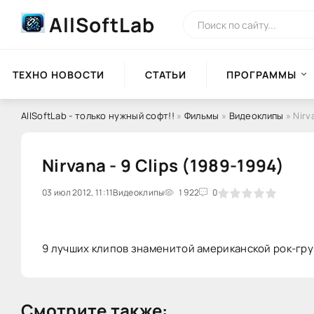
AllSoftLab
ТЕХНО НОВОСТИ
СТАТЬИ
ПРОГРАММЫ
AllSoftLab - только нужный софт!!
»
Фильмы
»
Видеоклипы
» Nirv
Nirvana - 9 Clips (1989-1994)
03 июл 2012, 11:11
0
Видеоклипы
1
2
3
1 922
4
5
0
9 лучших клипов знаменитой американской рок-груп
Смотрите также: