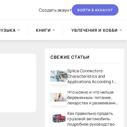
Создать акаунт
ВОЙТИ В АККАУНТ
МУЗЫКА
КНИГИ
УВЛЕЧЕНИЯ И ХОББИ
СВЕЖИЕ СТАТЬИ
Splice Connectors:
Characteristics and
Applications According to
UL/CSA Standards
Что можно и что нельзя
беременным: питание,
лекарства и развеивание
мифов
Как правильно продать
грузовой автомобиль:
подробное руководство