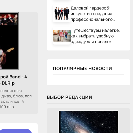
Деловой гардероб:
искусство создания
профессионального
образа
Путешествуем налегке:
как выбрать удобную
одежду для поездок
ПОПУЛЯРНЫЕ НОВОСТИ
рой Band - 4
B-DLRip
сполнитель:
 джаз, блюз, поп
ВЫБОР РЕДАКЦИИ
тво клипов: 4
:10 min