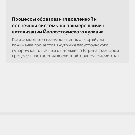
Процессы образования вселенной и
солнечной системы на примере причин
активизации Йеллостоунского вулкана
Построим древо взаимосвязанных теорий для
понимания процессов внутри Йеллоустоунского
супервулкана: начнём от Большого Взрыва, разберём
процессы построения вселенной, солнечной системы в
частности,
AllSoftLab