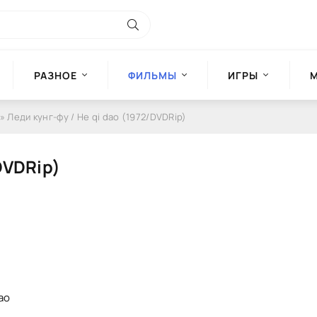
РАЗНОЕ
ФИЛЬМЫ
ИГРЫ
» Леди кунг-фу / He qi dao (1972/DVDRip)
DVDRip)
ao