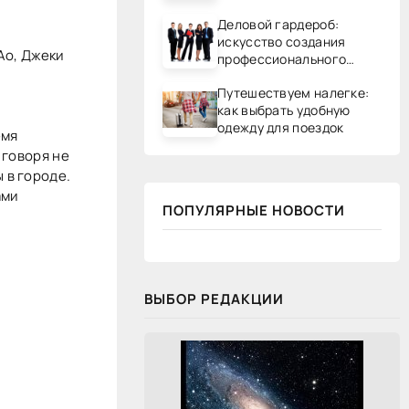
Деловой гардероб:
искусство создания
Ао, Джеки
профессионального
образа
Путешествуем налегке:
как выбрать удобную
одежду для поездок
емя
 говоря не
 в городе.
ами
ПОПУЛЯРНЫЕ НОВОСТИ
ВЫБОР РЕДАКЦИИ