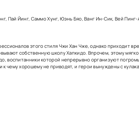
г, Пай Йинг, Саммо Хунг, Юэнь Бяо, Ванг Ин-Сик, Вей Пинг-
фессионалов этого стиля Чжи Хан Чже, однако приходит вр
овывают собственную школу Хапкидо. Впрочем, этому мягко
до, воспитанники которой непрерывно организуют погромы
 к чему хорошему не приводят, и герои вынуждены с кулак