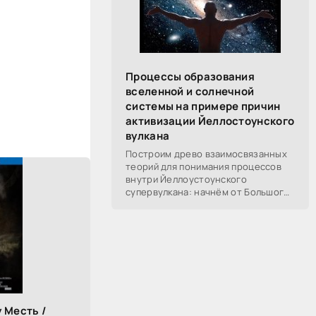
Процессы образования
вселенной и солнечной
системы на примере причин
активизации Йеллостоунского
вулкана
Построим древо взаимосвязанных
теорий для понимания процессов
внутри Йеллоустоунского
супервулкана: начнём от Большого
Взрыва, разберём процессы
построения вселенной, солнечной
системы в частности,
 Месть /