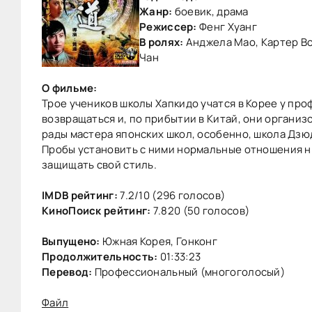
Жанр:
боевик, драма
Режиссер:
Фенг Хуанг
В ролях:
Анджела Мао, Картер Вон
Чан
О фильме:
Трое учеников школы Хапкидо учатся в Корее у про
возвращаться и, по прибытии в Китай, они организ
рады мастера японских школ, особенно, школа Дзю
Пробы установить с ними нормальные отношения ни
защищать свой стиль.
IMDB рейтинг:
7.2/10 (296 голосов)
КиноПоиск рейтинг:
7.820 (50 голосов)
Выпущено:
Южная Корея, Гонконг
Продолжительность:
01:33:23
Перевод:
Профессиональный (многоголосый)
Файл