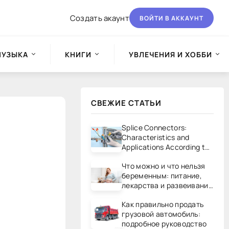
Создать акаунт
ВОЙТИ В АККАУНТ
МУЗЫКА
КНИГИ
УВЛЕЧЕНИЯ И ХОББИ
СВЕЖИЕ СТАТЬИ
Splice Connectors:
Characteristics and
Applications According to
UL/CSA Standards
Что можно и что нельзя
беременным: питание,
лекарства и развеивание
мифов
Как правильно продать
грузовой автомобиль:
подробное руководство