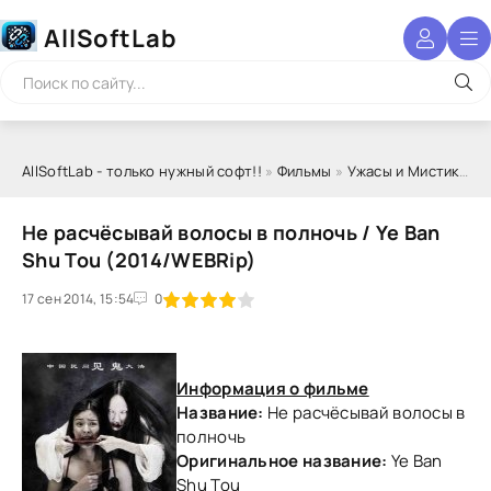
AllSoftLab
AllSoftLab - только нужный софт!!
»
Фильмы
»
Ужасы и Мистика
» Н
Не расчёсывай волосы в полночь / Ye Ban
Shu Tou (2014/WEBRip)
17 сен 2014, 15:54
1
2
3
4
5
0
Информация о фильме
Название:
Не расчёсывай волосы в
полночь
Оригинальное название:
Ye Ban
Shu Tou