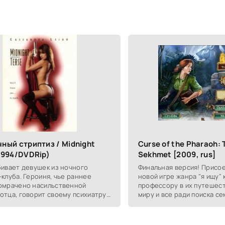
ный стриптиз / Midnight
Curse of the Pharaoh: 
1994/DVDRip)
Sekhmet [2009, rus]
бивает девушек из ночного
Финальная версия! Присо
-клуба. Героиня, чье раннее
новой игре жанра "я ищу" 
омрачено насильственной
професcору в их путешест
отца, говорит своему психиатру,
миру и все ради поиска с
она убивает подруг по работе.
Сехмет! После крайне ва
е верит,
-