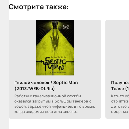
Смотрите также:
Гнилой человек / Septic Man
Полуноч
(2013/WEB-DLRip)
Tease (
Работник канализационной службы
Кто-то у
оказался закрытым в большом танкере с
стриптиз
водой, зараженной инфекцией, в то время,
детство 
когда эпидемия достигла своего
смертью 
максимума, в последствии с ним
что это 
произошли кошмарные
Врач ей н