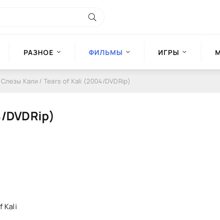
РАЗНОЕ
ФИЛЬМЫ
ИГРЫ
 Слезы Кали / Tears of Kali (2004/DVDRip)
4/DVDRip)
f Kali