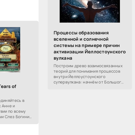
Процессы образования
вселенной и солнечной
системы на примере причин
активизации Йеллостоунского
вулкана
Построим древо взаимосвязанных
теорий для понимания процессов
внутри Йеллоустоунского
супервулкана: начнём от Большого
Tears of
Взрыва, разберём процессы
построения вселенной, солнечной
системы в частности,
единяйтесь в
к Анне и
вии по всему
еми Слез Богини
жных артефактов