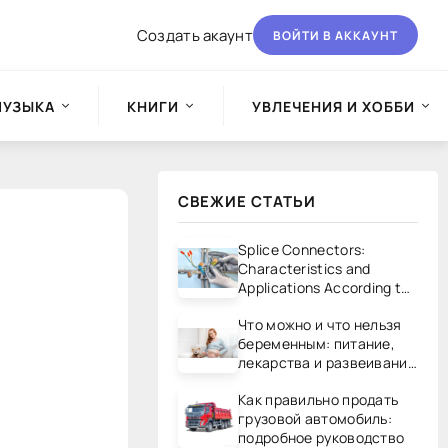
Создать акаунт
ВОЙТИ В АККАУНТ
МУЗЫКА
КНИГИ
УВЛЕЧЕНИЯ И ХОББИ
СВЕЖИЕ СТАТЬИ
Splice Connectors:
Characteristics and
Applications According to
UL/CSA Standards
Что можно и что нельзя
беременным: питание,
лекарства и развеивание
мифов
Как правильно продать
грузовой автомобиль:
подробное руководство