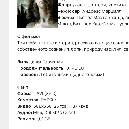
Жанр:
ужасы, фэнтези, мистика
Режиссер:
Андреас Маршалл
В ролях:
Пьетро Мартелланца, Ан
Микки, Биттнер Удо, Селик Нуран
О фильме:
Три любопытные истории, рассказывающие о члена
собственного сознания, боли, природу насилия, се
Выпущено:
Германия
Продолжительность:
01:46:08
Перевод:
Любительский (одноголосый)
Файл
Формат:
AVI (XviD)
Качество:
DVDRip
Видео:
688x368, 25 fps, 1187 Kb/s
Аудио:
MP3, 128 Kb/s (2 ch)
Размер:
1,01 GB