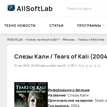
AllSoftLab
ТЕХНО НОВОСТИ
СТАТЬИ
ПРОГРАММЫ
AllSoftLab - только нужный софт!!
»
Фильмы
»
Ужасы и Мистика
»
Слезы Кали / Tears of Kali (200
31 окт 2013, 16:50
0
Ужасы и Мистика
1
2
3
3 197
4
5
0
Информация о фильме
Название:
Слезы Кали
Оригинальное название:
Tears o
Год выхода:
2004