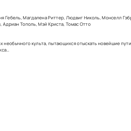
я Гебель, Магдалена Риттер, Людвиг Николь, Монселл Гэб
, Адриан Тополь, Мэй Криста, Томас Отто
х необычного культа, пытающихся отыскать новейшие пут
кса…