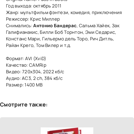
Год выхода: октябрь 2011
Жанр: мультфильм фэнтези, комедия, приключения
Режиссер: Крис Миллер
Снимались:
Антонио Бандерас
, Сальма Хайек, Зак
Галифианакис, Билли Боб Торнтон, Эми Седарис,
Констанс Мари, Гильермо дель Торо, Рич Дитль,
Райан Крего, Том Вилер и т.д.
Формат: AVI (XviD)
Качество: CAMRip
Видео: 720x304, 2022 кб/с
Аудио: AC3, 2 ch, 384 кб/с
Размер: 1400 MB
Смотрите также: