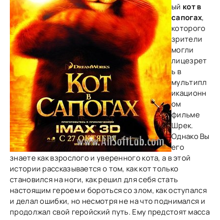
ый
кот в
сапогах
,
которого
зрители
могли
лицезрет
ь в
мультипл
икационн
ом
фильме
Шрек.
Однако Вы
его
знаете как взрослого и уверенного кота, а в этой
истории рассказывается о том, как кот только
становился на ноги, как решил для себя стать
настоящим героем и бороться со злом, как оступался
и делал ошибки, но несмотря не на что поднимался и
продолжал свой геройский путь. Ему предстоят масса