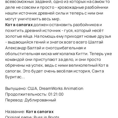
всевозможных заданий, одно из которых на самом то
деле не совсем и просто - кровожадные разбойники
нашли источник древней силы и теперь с ним они
могут уничтожить весь мир.
Кот в сапогах
должен остановить разбойников и
похитить древний источник - гуся, который несёт
золотые яйца. На помощь ему приходят новые друзья
- выдающийся гений и знаток всего всего Шалтай
Александр Балтай и сногсшибательная и
обольстительная киска мягколапка Китти. Теперь уже
командой они приступают за дело, и они просто
обречены на успех, ведь с ними великолепный Кот в
сапогах. Это будет очень весёлая история, Санта
Буритас...
Выпущено: США, DreamWorks Animation
Продолжительность: 01:21:00
Перевод: Дублированный
Название:
Кот в сапогах
Original name: Puss in Boots