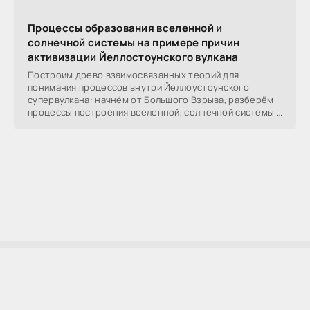
Процессы образования вселенной и
солнечной системы на примере причин
активизации Йеллостоунского вулкана
Построим древо взаимосвязанных теорий для
понимания процессов внутри Йеллоустоунского
супервулкана: начнём от Большого Взрыва, разберём
процессы построения вселенной, солнечной системы в
частности,
AllSoftLab