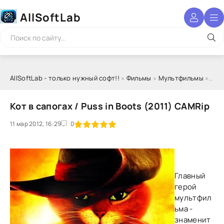
AllSoftLab
AllSoftLab - только нужный софт!!
»
Фильмы
»
Мультфильмы
» Кот в сапогах / Puss in Boots (2011) CAMRip
Кот в сапогах / Puss in Boots (2011) CAMRip
11 мар 2012, 16:29
1
2
3
4
5
0
Главный
герой
мультфил
ьма -
знаменит