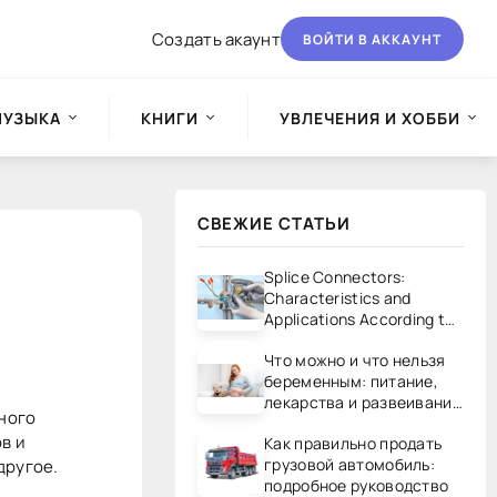
Создать акаунт
ВОЙТИ В АККАУНТ
МУЗЫКА
КНИГИ
УВЛЕЧЕНИЯ И ХОББИ
СВЕЖИЕ СТАТЬИ
Splice Connectors:
Characteristics and
Applications According to
UL/CSA Standards
Что можно и что нельзя
беременным: питание,
лекарства и развеивание
вного
мифов
в и
Как правильно продать
грузовой автомобиль:
другое.
подробное руководство