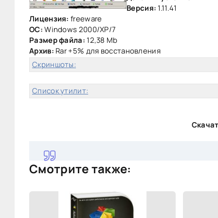
Версия:
1.11.41
Лицензия:
freeware
ОС:
Windows 2000/ХР/7
Размер файла:
12,38 Mb
Архив:
Rar +5% для восстановления
Скриншоты:
Список утилит:
Скачать
Смотрите также: