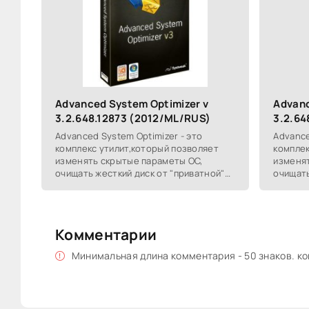
Advanced System Optimizer v
Advanc
3.2.648.12873 (2012/ML/RUS)
3.2.64
Advanced System Optimizer - это
Advance
комплекс утилит,который позволяет
комплек
изменять скрытые параметы ОС,
изменя
очищать жесткий диск от "приватной"
очищать
информации, проводить резервное
информ
копирование системных
копиро
Комментарии
Минимальная длина комментария - 50 знаков. к