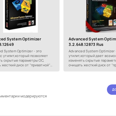
ed System Optimizer
Advanced System Optim
8.12649
3.2.648.12873 Rus
d System Optimizer - это
Advanced System Optimizer 
с утилит,который позволяет
утилит,который дает возмо
ть скрытые параметры ОС,
изменять скрытые парамет
 жесткий диск от "приватной"
очищать жесткий диск от "п
ации, проводить резервное
информации, проводить ре
вание системных
копирование системных
Д
омментарии модерируются