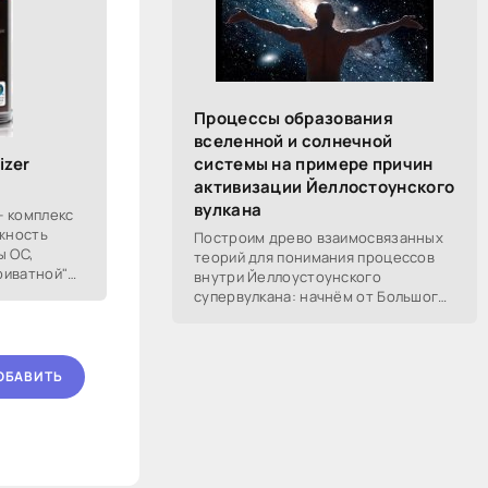
Процессы образования
вселенной и солнечной
izer
системы на примере причин
активизации Йеллостоунского
вулкана
- комплекс
жность
Построим древо взаимосвязанных
ы ОС,
теорий для понимания процессов
риватной"
внутри Йеллоустоунского
зервное
супервулкана: начнём от Большого
Взрыва, разберём процессы
построения вселенной, солнечной
системы в частности,
ОБАВИТЬ