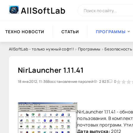
AllSoftLab
ТЕХНО НОВОСТИ
СТАТЬИ
ПРОГРАММЫ
AllSoftLab - только нужный софт!!
»
Программы
»
Безопасность
NirLauncher 1.11.41
18 янв 2012, 11:36
Восстановление паролей
0
1
2
3
2 823
4
5
0
NirLauncher 1.11.41 - о
пользования. В комплект
почтовых программ. Утил
Дата выпуска:
2012