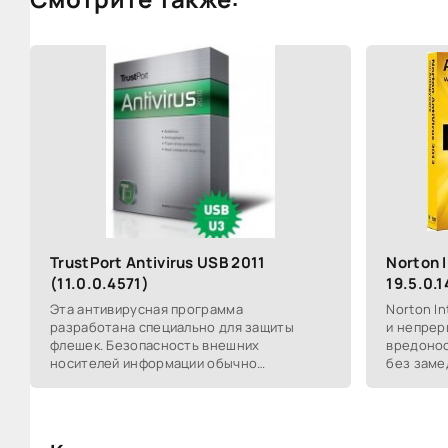
TrustPort Antivirus USB 2011
Norton 
(11.0.0.4571)
19.5.0.
Эта антивирусная программа
Norton In
разработана специально для защиты
и непрер
флешек. Безопасность внешних
вредонос
носителей информации обычно
без заме
игнорируется пользователями. TrustPort
уровни б
Antivirus USB решает эту проблему
производ