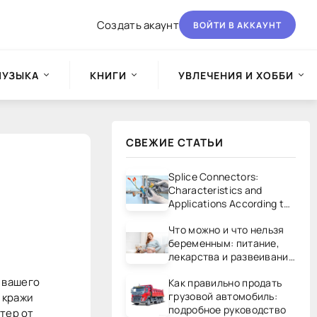
Создать акаунт
ВОЙТИ В АККАУНТ
МУЗЫКА
КНИГИ
УВЛЕЧЕНИЯ И ХОББИ
СВЕЖИЕ СТАТЬИ
Splice Connectors:
Characteristics and
Applications According to
UL/CSA Standards
Что можно и что нельзя
беременным: питание,
лекарства и развеивание
мифов
я вашего
Как правильно продать
грузовой автомобиль:
 кражи
подробное руководство
тер от