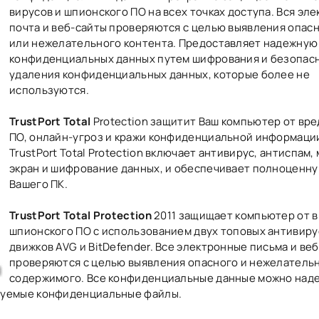
вирусов и шпионского ПО на всех точках доступа. Вся эл
почта и веб-сайты проверяются с целью выявления опас
или нежелательного контента. Предоставляет надежную
конфиденциальных данных путем шифрования и безопас
удаления конфиденциальных данных, которые более не
используются.
TrustPort Total
Protection защитит Ваш компьютер от вр
ПО, онлайн-угроз и кражи конфиденциальной информаци
TrustPort Total Protection включает антивирус, антиспам
экран и шифрование данных, и обеспечивает полноценн
Вашего ПК.
TrustPort Total Protection
2011 защищает компьютер от в
шпионского ПО с использованием двух топовых антивир
движков AVG и BitDefender. Все электронные письма и ве
проверяются с целью выявления опасного и нежелатель
содержимого. Все конфиденциальные данные можно над
зуемые конфиденциальные файлы.