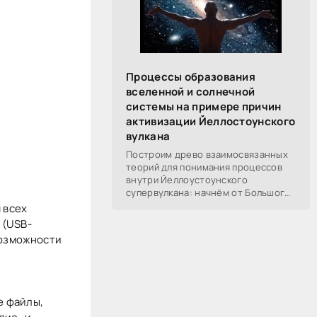
Процессы образования
вселенной и солнечной
системы на примере причин
активизации Йеллостоунского
вулкана
Построим древо взаимосвязанных
теорий для понимания процессов
внутри Йеллоустоунского
супервулкана: начнём от Большого
Взрыва, разберём процессы
 всех
построения вселенной, солнечной
 (USB-
системы в частности,
возможности
е файлы,