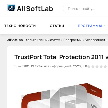
AllSoftLab
ТЕХНО НОВОСТИ
СТАТЬИ
ПРОГРАММЫ
AllSoftLab - только нужный софт!!
»
Программы
»
Безопасность
TrustPort Total Protection 2011 v
10 окт 2011, 19:22
Защита информации
0
1
2
3
2 520
4
5
0