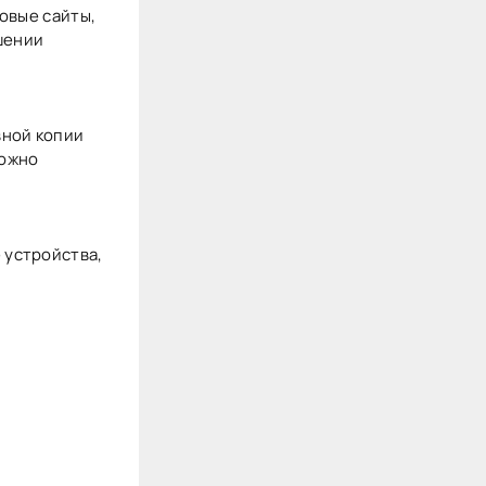
овые сайты,
шении
вной копии
можно
 устройства,