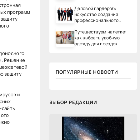
ектронная
Деловой гардероб:
ных программ
искусство создания
 защиту
профессионального
ного
образа
Путешествуем налегке:
как выбрать удобную
одежду для поездок
едоносного
и. Решение
, межсетевой
ПОПУЛЯРНЫЕ НОВОСТИ
ую защиту
ирусов и
усных
ВЫБОР РЕДАКЦИИ
б-сайты
ного
ежно