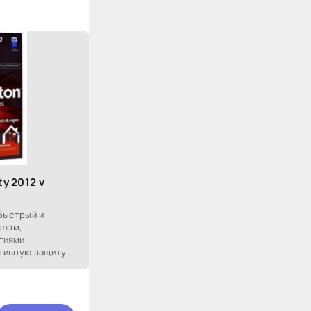
ty 2012 v
 быстрый и
олом,
гиями
тивную защиту
тернета. Norton