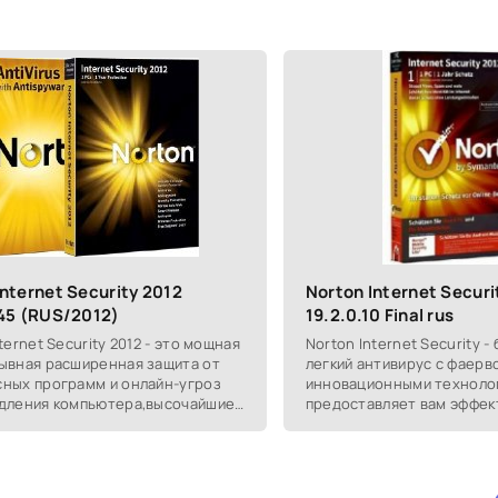
Internet Security 2012
Norton Internet Securi
145 (RUS/2012)
19.2.0.10 Final rus
ternet Security 2012 - это мощная
Norton Internet Security -
ывная расширенная защита от
легкий антивирус с фаерв
ных программ и онлайн-угроз
инновационными техноло
дления компьютера,высочайшие
предоставляет вам эффек
езопасности и
от всех видов угроз из ин
ительности,
Internet Security 2012