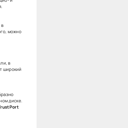
дио- и
.
 в
ого, можно
ли, в
ет широкий
бразно
ном диске.
TrustPort