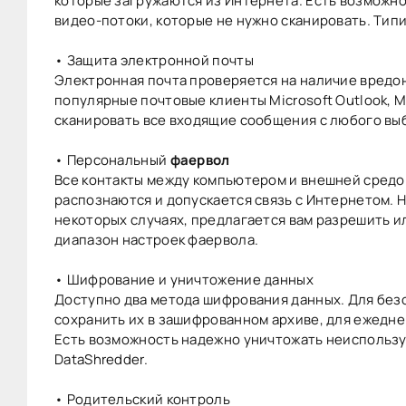
которые загружаются из Интернета. Есть возможнос
видео-потоки, которые не нужно сканировать. Ти
• Защита электронной почты
Электронная почта проверяется на наличие вредон
популярные почтовые клиенты Microsoft Outlook, Mo
сканировать все входящие сообщения с любого вы
• Персональный
фаервол
Все контакты между компьютером и внешней сред
распознаются и допускается связь с Интернетом. 
некоторых случаях, предлагается вам разрешить или
диапазон настроек фаервола.
• Шифрование и уничтожение данных
Доступно два метода шифрования данных. Для без
сохранить их в зашифрованном архиве, для ежедне
Есть возможность надежно уничтожать неисполь
DataShredder.
• Родительский контроль