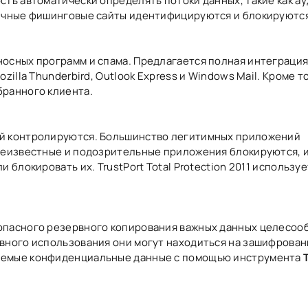
ть автоматически определять потоки данных, такие как ау
пичные фишинговые сайты идентифицируются и блокируются
осных программ и спама. Предлагается полная интеграция
zilla Thunderbird, Outlook Express и Windows Mail. Кроме т
бранного клиента.
ой контролируются. Большинство легитимных приложений
Неизвестные и подозрительные приложения блокируются, и
 блокировать их. TrustPort Total Protection 2011 использу
опасного резервного копирования важных данных целесоо
вного использования они могут находиться на зашифрован
зуемые конфиденциальные данные с помощью инструмента