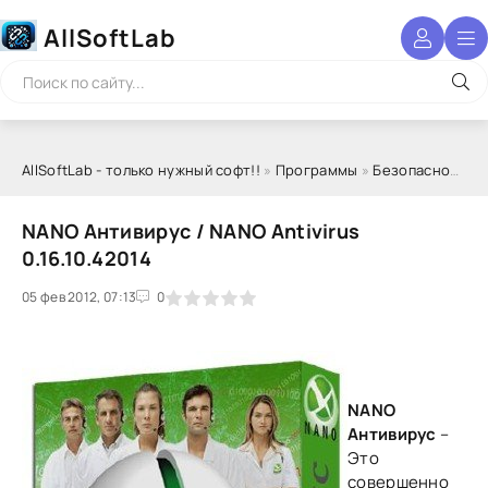
AllSoftLab
AllSoftLab - только нужный софт!!
»
Программы
»
Безопасность
NANO Антивирус / NANO Antivirus
0.16.10.42014
05 фев 2012, 07:13
1
2
3
4
5
0
NANO
Антивирус
–
Это
совершенно