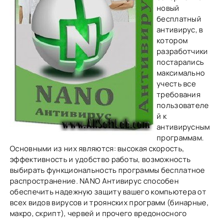
новый
бесплатный
антивирус, в
котором
разработчики
постарались
максимально
учесть все
требования
пользователе
й к
антивирусным
программам.
Основными из них являются: высокая скорость,
эффективность и удобство работы, возможность
выбирать функциональность программы бесплатное
распространение. NANO Антивирус способен
обеспечить надежную защиту вашего компьютера от
всех видов вирусов и троянских программ (бинарные,
макро, скрипт), червей и прочего вредоносного