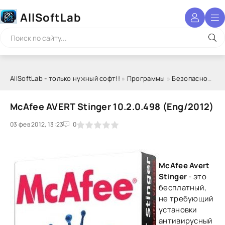
AllSoftLab
AllSoftLab - только нужный софт!!
»
Программы
»
Безопасность
McAfee AVERT Stinger 10.2.0.498 (Eng/2012)
03 фев 2012, 13:23
1
2
3
4
5
0
McAfee Avert
Stinger
- это
бесплатный,
не требующий
установки
антивирусный