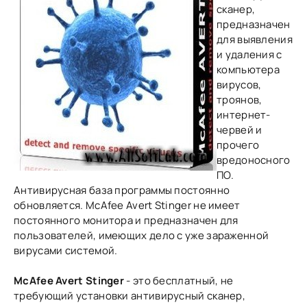
сканер,
предназначен
для выявления
и удаления с
компьютера
вирусов,
троянов,
интернет-
червей и
прочего
вредоносного
ПО.
Антивирусная база программы постоянно
обновляется. McAfee Avert Stinger не имеет
постоянного монитора и предназначен для
пользователей, имеющих дело с уже зараженной
вирусами системой.
McAfee Avert Stinger
- это бесплатный, не
требующий установки антивирусный сканер,