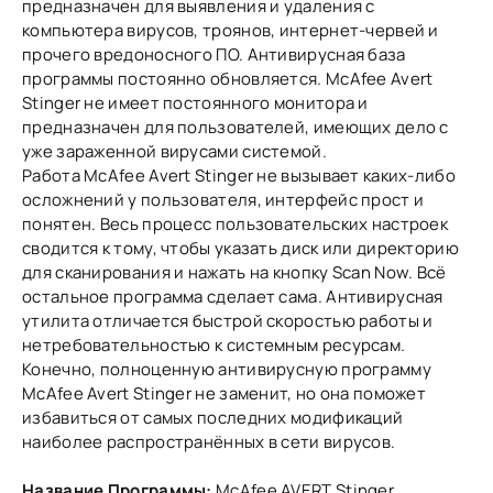
предназначен для выявления и удаления с
компьютера вирусов, троянов, интернет-червей и
прочего вредоносного ПО. Антивирусная база
программы постоянно обновляется. McAfee Avert
Stinger не имеет постоянного монитора и
предназначен для пользователей, имеющих дело с
уже зараженной вирусами системой.
Работа McAfee Avert Stinger не вызывает каких-либо
осложнений у пользователя, интерфейс прост и
понятен. Весь процесс пользовательских настроек
сводится к тому, чтобы указать диск или директорию
для сканирования и нажать на кнопку Scan Now. Всё
остальное программа сделает сама. Антивирусная
утилита отличается быстрой скоростью работы и
нетребовательностью к системным ресурсам.
Конечно, полноценную антивирусную программу
McAfee Avert Stinger не заменит, но она поможет
избавиться от самых последних модификаций
наиболее распространённых в сети вирусов.
Название Программы:
McAfee AVERT Stinger