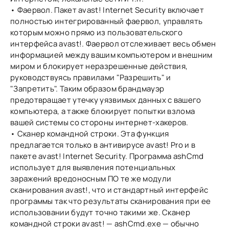
• Фаервол. Пакет avast! Internet Security включает
полностью интегрированный фаервол, управлять
которым можно прямо из пользовательского
интерфейса avast!. Фаервол отслеживает весь обмен
информацией между вашим компьютером и внешним
миром и блокирует неразрешенные действия,
руководствуясь правилами "Разрешить" и
"Запретить". Таким образом брандмауэр
предотвращает утечку уязвимых данных с вашего
компьютера, а также блокирует попытки взлома
вашей системы со стороны интернет-хакеров.
• Сканер командной строки. Эта функция
предлагается только в антивирусе avast! Pro и в
пакете avast! Internet Security. Программа ashCmd
использует для выявления потенциальных
заражений вредоносным ПО те же модули
сканирования avast!, что и стандартный интерфейс
программы так что результаты сканирования при ее
использовании будут точно такими же. Сканер
командной строки avast! — ashCmd.exe — обычно