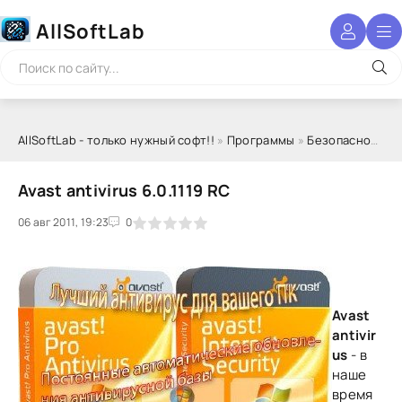
AllSoftLab
AllSoftLab - только нужный софт!!
»
Программы
»
Безопасность
Avast antivirus 6.0.1119 RC
06 авг 2011, 19:23
1
2
3
4
5
0
Avast
antivir
us
- в
наше
время