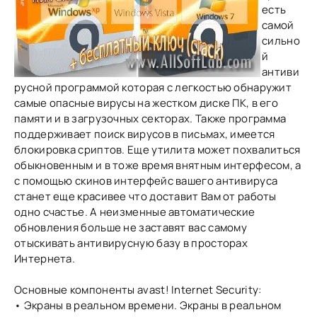
есть
самой
сильно
й
антиви
русной программой которая с легкостью обнаружит
самые опасные вирусы на жестком диске ПК, в его
памяти и в загрузочных секторах. Также программа
поддерживает поиск вирусов в письмах, имеется
блокировка сриптов. Еще утилита может похвалиться
обыкновенным и в тоже время внятным интерфесом, а
с помощью скинов интерфейс вашего антивируса
станет еще красивее что доставит Вам от работы
одно счастье. А неизменные автоматические
обновления больше не заставят вас самому
отыскивать антивирусную базу в просторах
Интернета.
Основные компоненты avast! Internet Security:
• Экраны в реальном времени. Экраны в реальном