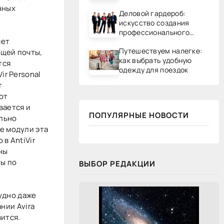
нных
Деловой гардероб:
искусство создания
профессионального
яет
образа
Путешествуем налегке:
ящей почты,
как выбрать удобную
тся
одежду для поездок
ir Personal
т
от
вается и
ПОПУЛЯРНЫЕ НОВОСТИ
ельно
е модули эта
в AntiVir
ны
ы по
ВЫБОР РЕДАКЦИИ
рудно даже
нии Avira
вится.