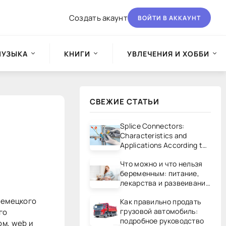
Создать акаунт
ВОЙТИ В АККАУНТ
МУЗЫКА
КНИГИ
УВЛЕЧЕНИЯ И ХОББИ
СВЕЖИЕ СТАТЬИ
Splice Connectors:
Characteristics and
Applications According to
UL/CSA Standards
Что можно и что нельзя
беременным: питание,
лекарства и развеивание
мифов
немецкого
Как правильно продать
грузовой автомобиль:
го
подробное руководство
ом, web и