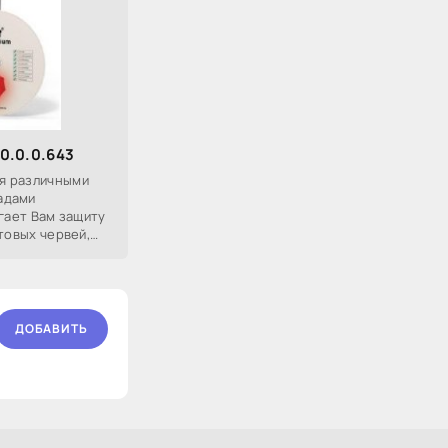
10.0.0.643
я различными
адами
агает Вам защиту
товых червей,
ламных и
ДОБАВИТЬ