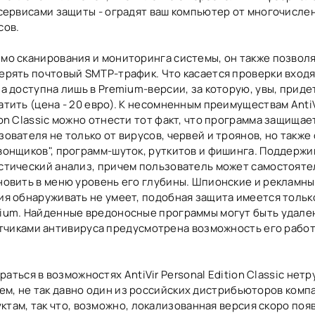
 сервисами защиты - оградят ваш компьютер от многочисле
сов.
мо сканирования и мониторинга системы, он также позвол
ерять почтовый SMTP-трафик. Что касается проверки вход
на доступна лишь в Premium-версии, за которую, увы, приде
атить (цена - 20 евро). К несомненным преимуществам AntiV
ion Classic можно отнести тот факт, что программа защищае
зователя не только от вирусов, червей и троянов, но также 
вонщиков", программ-шуток, руткитов и фишинга. Поддержи
стический анализ, причем пользователь может самостоят
новить в меню уровень его глубины. Шпионские и рекламны
ия обнаруживать не умеет, подобная защита имеется только 
ium. Найденные вредоносные программы могут быть удале
тчиками антивируса предусмотрена возможность его работ
ться в возможностях AntiVir Personal Edition Classic нет
чем, не так давно один из российских дистрибьюторов компа
там, так что, возможно, локализованная версия скоро поя