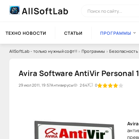
AllSoftLab
ТЕХНО НОВОСТИ
СТАТЬИ
ПРОГРАММЫ
AllSoftLab - только нужный софт!!
»
Программы
»
Безопасность
Avira Software AntiVir Personal 
29 июл 2011, 19:57
80
Антивирусы
1
2
3
2 647
4
5
0
Avira
анти
прев