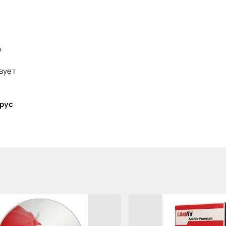
n
твует
 рус