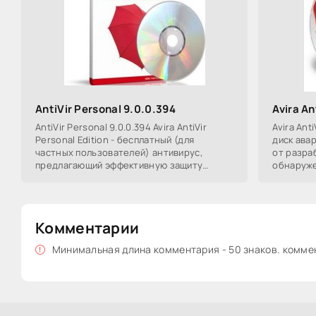
AntiVir Personal 9.0.0.394
Avira An
AntiVir Personal 9.0.0.394 Avira AntiVir
Avira Ant
Personal Edition - бесплатный (для
диск ава
частных пользователей) антивирус,
от разра
предлагающий эффективную защиту
обнаруже
против компьютерных вирусов. Avira
(Avira Ant
AntiVir Personal
Комментарии
Минимальная длина комментария - 50 знаков. комм