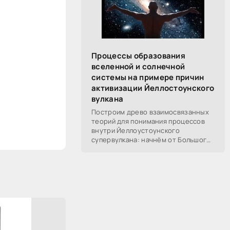
Процессы образования
вселенной и солнечной
системы на примере причин
активизации Йеллостоунского
вулкана
Построим древо взаимосвязанных
теорий для понимания процессов
внутри Йеллоустоунского
супервулкана: начнём от Большого
Взрыва, разберём процессы
построения вселенной, солнечной
системы в частности,