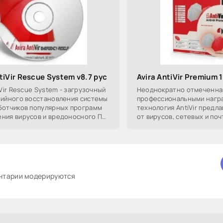
tiVir Rescue System v8.7 рус
Avira AntiVir Premium 
iVir Rescue System - загрузочный
Неоднократно отмеченна
рийного восстановления системы
профессиональными нагр
ботчиков популярных программ
технология AntiVir предл
ния вирусов и вредоносного ПО
от вирусов, сетевых и поч
iVir).
троянских программ, рек
шпионских программ,
ентарии модерируются