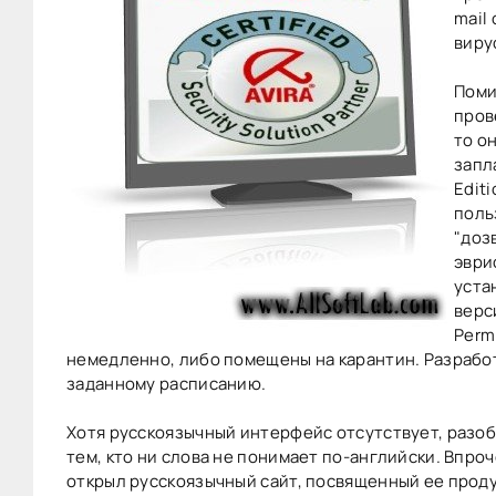
mail
виру
Поми
пров
то о
запл
Edit
поль
"доз
эври
уста
верс
Perm
немедленно, либо помещены на карантин. Разрабо
заданному расписанию.
Хотя русскоязычный интерфейс отсутствует, разобра
тем, кто ни слова не понимает по-английски. Впро
открыл русскоязычный сайт, посвященный ее продук