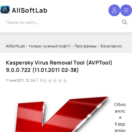
AllSoftLab
AllSoftLab - только нужный софт!!
»
Программы
»
Безопасность
Kaspersky Virus Removal Tool (AVPTool)
9.0.0.722 (11.01.2011 02-38)
11 янв 2011, 12:24
1
2
3
4
5
0
Обно
вилс
я
Kasp
ersky