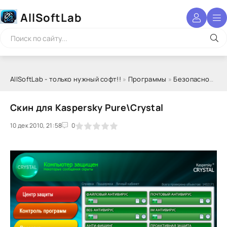
AllSoftLab
AllSoftLab - только нужный софт!!
»
Программы
»
Безопасность
Скин для Kaspersky Pure\Crystal
10 дек 2010, 21:58
1
2
3
4
5
0