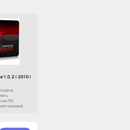
1.0.2 | 2010 |
тилита,
лять
ное ПО.
ристический
воляющий в
олировать