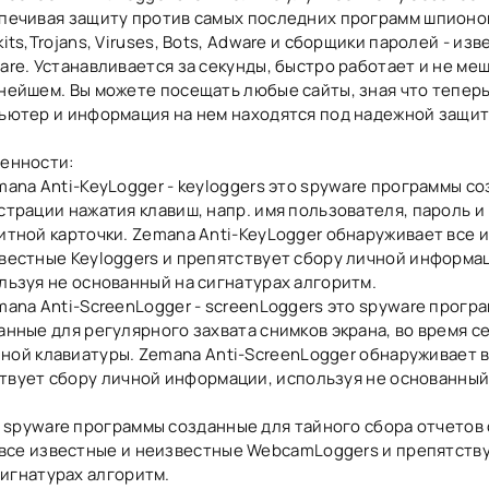
печивая защиту против самых последних программ шпионо
its,Trojans, Viruses, Bots, Adware и сборщики паролей - изв
are. Устанавливается за секунды, быстро работает и не меш
нейшем. Вы можете посещать любые сайты, зная что теперь
ьютер и информация на нем находятся под надежной защит
енности:
mana Anti-KeyLogger - keyloggers это spyware программы с
страции нажатия клавиш, напр. имя пользователя, пароль и
итной карточки. Zemana Anti-KeyLogger обнаруживает все 
вестные Keyloggers и препятствует сбору личной информа
льзуя не основанный на сигнатурах алгоритм.
mana Anti-ScreenLogger - screenLoggers это spyware прогр
анные для регулярного захвата снимков экрана, во время с
ной клавиатуры. Zemana Anti-ScreenLogger обнаруживает 
твует сбору личной информации, используя не основанный
spyware программы созданные для тайного сбора отчетов 
все известные и неизвестные WebcamLoggers и препятств
игнатурах алгоритм.