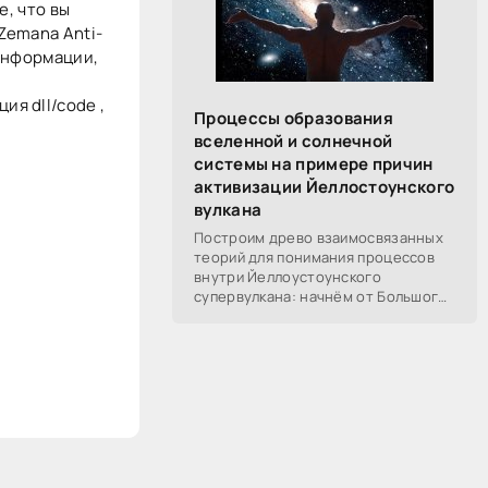
е, что вы
Zemana Anti-
 информации,
я dll/code ,
Процессы образования
вселенной и солнечной
системы на примере причин
активизации Йеллостоунского
вулкана
Построим древо взаимосвязанных
теорий для понимания процессов
внутри Йеллоустоунского
супервулкана: начнём от Большого
Взрыва, разберём процессы
построения вселенной, солнечной
системы в частности,