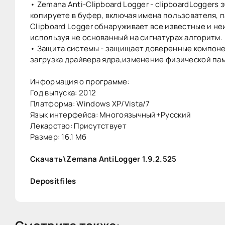
• Zemana Anti-Clipboard Logger - clipboardLoggers
копируете в буфер, включая имена пользователя, 
Clipboard Logger обнаруживает все известные и н
используя не основанный на сигнатурах алгоритм.
• Защита системы - защищает доверенные компонен
загрузка драйвера ядра,изменение физической памя
Информация о программе:
Год выпуска: 2012
Платформа: Windows XP/Vista/7
Язык интерфейса: Многоязычный+Русский
Лекарство: Присутствует
Размер: 16.1 Мб
Скачать\Zemana AntiLogger 1.9.2.525
Depositfiles