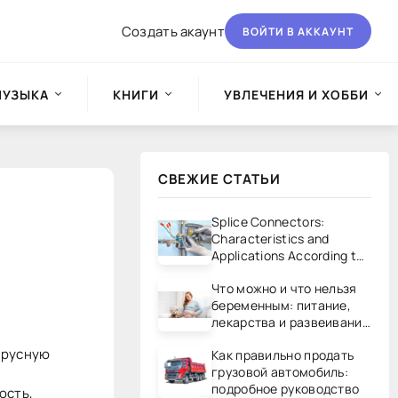
Создать акаунт
ВОЙТИ В АККАУНТ
МУЗЫКА
КНИГИ
УВЛЕЧЕНИЯ И ХОББИ
СВЕЖИЕ СТАТЬИ
Splice Connectors:
Characteristics and
Applications According to
UL/CSA Standards
Что можно и что нельзя
беременным: питание,
лекарства и развеивание
мифов
ирусную
Как правильно продать
грузовой автомобиль:
подробное руководство
ость,