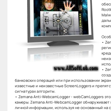
обес
Rootk
Malw
даль
комп
Особ
• Ze
реги
кред
неиз
испо
• Ze
созд
банковских операций или при использовании экран
известные и неизвестные ScreenLoggers и препятс
сигнатурах алгоритм.
• Zemana Anti-WebcamLogger - webCamLoggers это 
камеры. Zemana Anti-WebcamLogger обнаруживает 
личной информации, используя не основанный на с