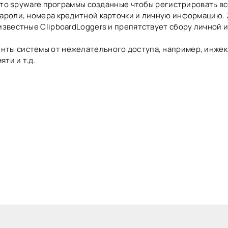
 это spyware программы созданные чтобы регистрировать вс
пароли, номера кредитной карточки и личную информацию. 
еизвестные ClipboardLoggers и препятствует сбору личной
ты системы от нежелательного доступа, например, инжекци
ти и т.д.