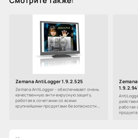
Смотрите также:
Zemana AntiLogger 1.9.2.525
Zemana 
1.9.2.9
Zemana AntiLogger - обеспечивает очень
качественную анти-вирусную защиту,
AntiLogg
работая в сочетании со всеми
действен
крупнейшими продуктами безопасности.
работая 
AntiLogger значительно улучшает вашу
продукта
безопасность,
существе
безопасн