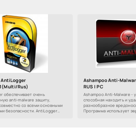
AntiLogger
Ashampoo Anti-Malware 
41(Multi/Rus)
RUS | PC
er обеспечивает очень
Ashampoo Anti-Malware - у
ную anti-malware защиту,
способная находить и уда
совместно со всеми основными
разнообразное вредонос
ми безопасности. AntiLogger
Программа использует эв
нно улучшает вашу
метод сканирования, поз
ость, обеспечивая защиту
реальном времени контр