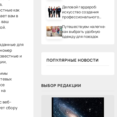
в,
Деловой гардероб:
естные как
искусство создания
ает вам в
профессионального
 ваш
образа
Путешествуем налегке:
ой.
как выбрать удобную
одежду для поездок
озданные для
 номер
известные и
ПОПУЛЯРНЫЕ НОВОСТИ
ции,
аммы
етевых
все
ВЫБОР РЕДАКЦИИ
 на
с веб-
ует сбору