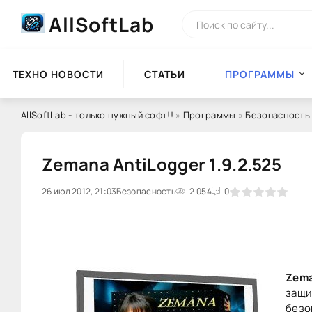
AllSoftLab
ТЕХНО НОВОСТИ
СТАТЬИ
ПРОГРАММЫ
AllSoftLab - только нужный софт!!
»
Программы
»
Безопасность
Zemana AntiLogger 1.9.2.525
26 июл 2012, 21:03
0
Безопасность
1
2
3
2 054
4
5
0
Zema
защи
безо